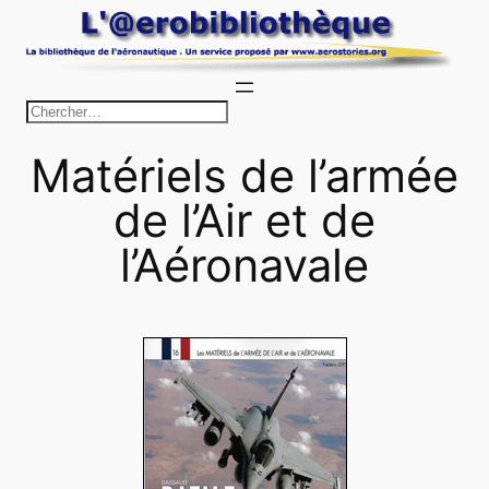
Aller
au
contenu
R
e
Matériels de l’armée
c
h
de l’Air et de
e
l’Aéronavale
r
c
h
e
r