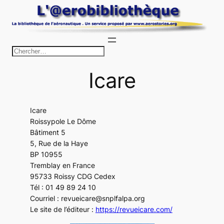
Aller
au
contenu
R
e
Icare
c
h
e
Icare
r
Roissypole Le Dôme
c
Bâtiment 5
h
5, Rue de la Haye
BP 10955
e
Tremblay en France
r
95733 Roissy CDG Cedex
Tél : 01 49 89 24 10
Courriel : revueicare@snplfalpa.org
Le site de l’éditeur :
https://revueicare.com/