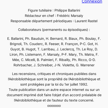
Connexion
Figure tutélaire : Philippe Ballarini
Rédacteur en chef : Frédéric Marsaly
Responsable département périodiques : Laurent Rastel
Collaborateurs (permanents ou épisodiques) :
E. Ballarini, Ph. Bauduin, H. Bernard, R. Biaux, Ph. Boulay, F.
Brignoli, Th. Couderc, R. Feeser, R. Françon, P-C. Got, H.
Guyot, B. Hugot, T. Larribau, J. Leclercq, Th. Le Roy, D.
Liron, Ph. Listemann, F. Marsaly, P-F. Mary, Th. Matra, F.
Mée, C. Micelli, B. Palmieri, F. Ribailly, Ph. Ricco, G-D.
Rohrbacher, J. Schreiber, J-N. Violette, G. Warrener
Les recensions, critiques et chroniques publiées dans
l’Aérobibliothèque sont la propriété de l’Aérobibliothèque et
sont protégées par la loi du 1er juillet 1992.
Toute publication dans un autre espace internet ou sur un
document imprimé doit faire l’objet d’un accord préalable de
l’Aérobibliothèque et de l’auteur du texte concerné.
ooooooo