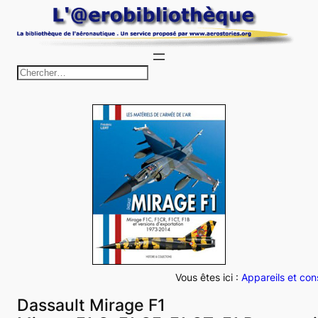
Aller
au
contenu
R
e
c
h
e
r
c
h
e
r
Vous êtes ici :
Appareils et con
Dassault Mirage F1