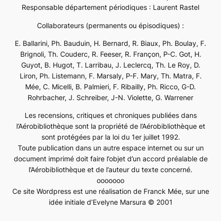
Responsable département périodiques : Laurent Rastel
Collaborateurs (permanents ou épisodiques) :
E. Ballarini, Ph. Bauduin, H. Bernard, R. Biaux, Ph. Boulay, F.
Brignoli, Th. Couderc, R. Feeser, R. Françon, P-C. Got, H.
Guyot, B. Hugot, T. Larribau, J. Leclercq, Th. Le Roy, D.
Liron, Ph. Listemann, F. Marsaly, P-F. Mary, Th. Matra, F.
Mée, C. Micelli, B. Palmieri, F. Ribailly, Ph. Ricco, G-D.
Rohrbacher, J. Schreiber, J-N. Violette, G. Warrener
Les recensions, critiques et chroniques publiées dans
l’Aérobibliothèque sont la propriété de l’Aérobibliothèque et
sont protégées par la loi du 1er juillet 1992.
Toute publication dans un autre espace internet ou sur un
document imprimé doit faire l’objet d’un accord préalable de
l’Aérobibliothèque et de l’auteur du texte concerné.
ooooooo
Ce site Wordpress est une réalisation de Franck Mée, sur une
idée initiale d’Evelyne Marsura © 2001