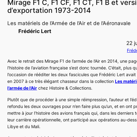
Mirage F1 C, F1 CF, F1 CT, F1 B et vers
d’exportation 1973-2014
Les matériels de l’Armée de l’Air et de l’Aéronavale
Frédéric Lert
22 j
Fréd
Avec le retrait des
Mirage F1
de l’armée de l’Air en 2014, une pa
l’histoire de l’aviation française s’est donc tournée. C’était, plus q
l’occasion de rééditer les deux fascicules que Frédéric Lert avai
en 2007 à ce très élégant chasseur dans la collection
Les matéri
l’armée de l’Air
chez Histoire & Collections.
Plutôt que de procéder à une simple réimpression, l’auteur et l’éd
refondu les deux ouvrages pour n’en faire plus qu’un, et en ont p
mettre à jour l’histoire des avions français qui, dans les derniers
leur carrière opérationnelle, ont participé aux opérations au-dess
Libye et du Mali.