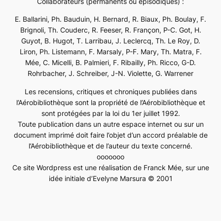
Collaborateurs (permanents ou épisodiques) :
E. Ballarini, Ph. Bauduin, H. Bernard, R. Biaux, Ph. Boulay, F.
Brignoli, Th. Couderc, R. Feeser, R. Françon, P-C. Got, H.
Guyot, B. Hugot, T. Larribau, J. Leclercq, Th. Le Roy, D.
Liron, Ph. Listemann, F. Marsaly, P-F. Mary, Th. Matra, F.
Mée, C. Micelli, B. Palmieri, F. Ribailly, Ph. Ricco, G-D.
Rohrbacher, J. Schreiber, J-N. Violette, G. Warrener
Les recensions, critiques et chroniques publiées dans
l’Aérobibliothèque sont la propriété de l’Aérobibliothèque et
sont protégées par la loi du 1er juillet 1992.
Toute publication dans un autre espace internet ou sur un
document imprimé doit faire l’objet d’un accord préalable de
l’Aérobibliothèque et de l’auteur du texte concerné.
ooooooo
Ce site Wordpress est une réalisation de Franck Mée, sur une
idée initiale d’Evelyne Marsura © 2001