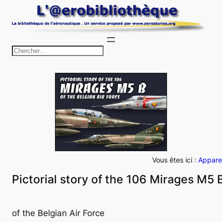
Aller
au
contenu
R
e
c
h
e
r
c
h
e
Vous êtes ici :
Apparei
r
Pictorial story of the 106 Mirages M5 
of the Belgian Air Force