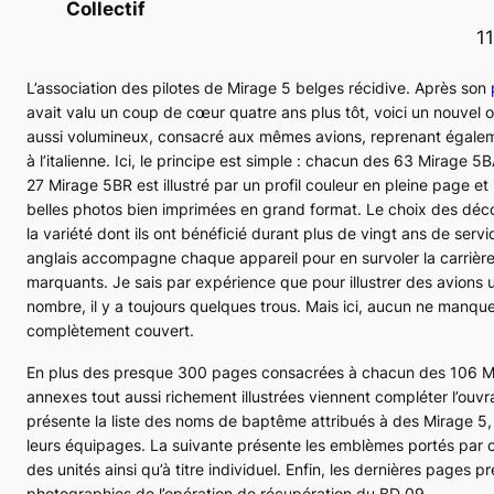
Collectif
1
L’association des pilotes de
Mirage 5
belges récidive. Après son
avait valu un coup de cœur quatre ans plus tôt, voici un nouvel
aussi volumineux, consacré aux mêmes avions, reprenant égale
à l’italienne. Ici, le principe est simple : chacun des 63
Mirage 5B
27
Mirage 5BR
est illustré par un profil couleur en pleine page et
belles photos bien imprimées en grand format. Le choix des déc
la variété dont ils ont bénéficié durant plus de vingt ans de serv
anglais accompagne chaque appareil pour en survoler la carrièr
marquants. Je sais par expérience que pour illustrer des avions ut
nombre, il y a toujours quelques trous. Mais ici, aucun ne manque,
complètement couvert.
En plus des presque 300 pages consacrées à chacun des 106
M
annexes tout aussi richement illustrées viennent compléter l’ouv
présente la liste des noms de baptême attribués à des
Mirage 5
leurs équipages. La suivante présente les emblèmes portés par ce
des unités ainsi qu’à titre individuel. Enfin, les dernières pages 
photographies de l’opération de récupération du
BD 09
.