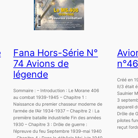
e
Fana Hors-Série N°
Avio
74 Avions de
n°4
légende
Créé en 1
II/3 était
Sommaire : – Introduction : Le Morane 406
Saulnier M
au combat 1939-1945 – Chapitre 1 :
3 septembr
Naissance du premier chasseur moderne de
appareil d
l’armée de l’Air 1934-1937 – Chapitre 2 : La
Drôle de G
première bataille industrielle Fin des années
pilotes fur
1930 – Chapitre 3 : Drôle de guerre :
reçut l’or
l’épreuve du feu Septembre 1939-mai 1940
– Chapitre 4 : Dans la débâcle Mai-juin 1940