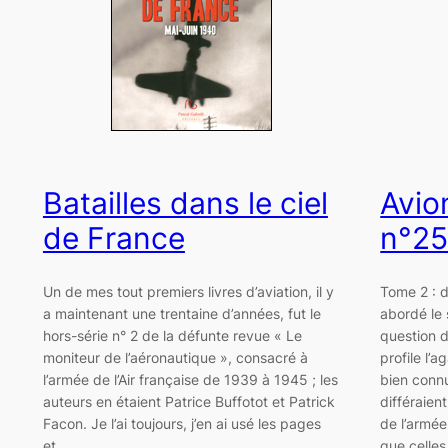
Batailles dans le ciel
Avio
de France
n°2
Un de mes tout premiers livres d’aviation, il y
Tome 2 : d
a maintenant une trentaine d’années, fut le
abordé le 
hors-série n° 2 de la défunte revue « Le
question d
moniteur de l’aéronautique », consacré à
profile l’
l’armée de l’Air française de 1939 à 1945 ; les
bien connu
auteurs en étaient Patrice Buffotot et Patrick
différaien
Facon. Je l’ai toujours, j’en ai usé les pages
de l’armée 
et…
que celles