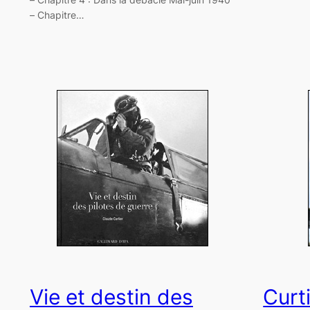
– Chapitre…
Vie et destin des
Curt