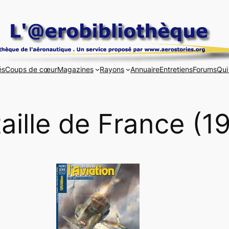
és
Coups de cœur
Magazines
Rayons
Annuaire
Entretiens
Forums
Qui
aille de France (1