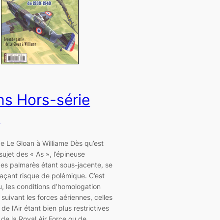
ns Hors-série
5
e Le Gloan à Williame Dès qu’est
sujet des « As », l’épineuse
es palmarès étant sous-jacente, se
agaçant risque de polémique. C’est
, les conditions d’homologation
t suivant les forces aériennes, celles
de l’Air étant bien plus restrictives
 de la Royal Air Force ou de…