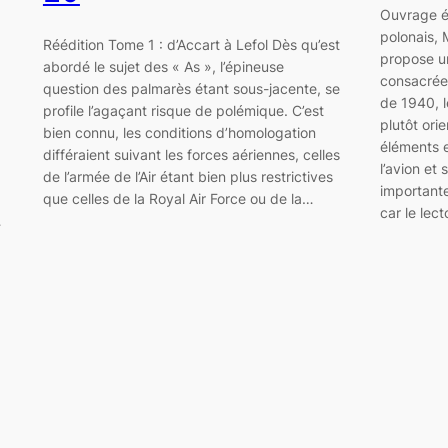
Ouvrage ép
polonais,
Réédition Tome 1 : d’Accart à Lefol Dès qu’est
propose u
abordé le sujet des « As », l’épineuse
consacrée 
question des palmarès étant sous-jacente, se
de 1940, 
profile l’agaçant risque de polémique. C’est
plutôt ori
bien connu, les conditions d’homologation
éléments e
différaient suivant les forces aériennes, celles
l’avion et
de l’armée de l’Air étant bien plus restrictives
importante
que celles de la Royal Air Force ou de la…
car le lec
…