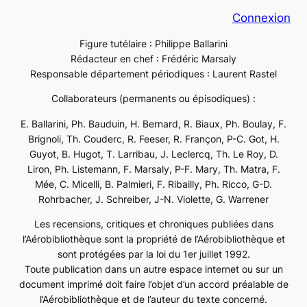
Connexion
Figure tutélaire : Philippe Ballarini
Rédacteur en chef : Frédéric Marsaly
Responsable département périodiques : Laurent Rastel
Collaborateurs (permanents ou épisodiques) :
E. Ballarini, Ph. Bauduin, H. Bernard, R. Biaux, Ph. Boulay, F.
Brignoli, Th. Couderc, R. Feeser, R. Françon, P-C. Got, H.
Guyot, B. Hugot, T. Larribau, J. Leclercq, Th. Le Roy, D.
Liron, Ph. Listemann, F. Marsaly, P-F. Mary, Th. Matra, F.
Mée, C. Micelli, B. Palmieri, F. Ribailly, Ph. Ricco, G-D.
Rohrbacher, J. Schreiber, J-N. Violette, G. Warrener
Les recensions, critiques et chroniques publiées dans
l’Aérobibliothèque sont la propriété de l’Aérobibliothèque et
sont protégées par la loi du 1er juillet 1992.
Toute publication dans un autre espace internet ou sur un
document imprimé doit faire l’objet d’un accord préalable de
l’Aérobibliothèque et de l’auteur du texte concerné.