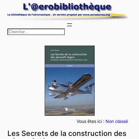
Aller
au
contenu
R
e
c
h
e
r
c
h
e
r
Vous êtes ici :
Non classé
Les Secrets de la construction des