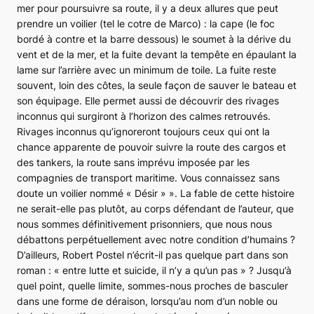
mer pour poursuivre sa route, il y a deux allures que peut
prendre un voilier
(tel le cotre de Marco)
: la cape (le foc
bordé à contre et la barre dessous) le soumet à la dérive du
vent et de la mer, et la fuite devant la tempête en épaulant la
lame sur l’arrière avec un minimum de toile. La fuite reste
souvent, loin des côtes, la seule façon de sauver le bateau et
son équipage. Elle permet aussi de découvrir des rivages
inconnus qui surgiront à l’horizon des calmes retrouvés.
Rivages inconnus qu’ignoreront toujours ceux qui ont la
chance apparente de pouvoir suivre la route des cargos et
des tankers, la route sans imprévu imposée par les
compagnies de transport maritime. Vous connaissez sans
doute un voilier nommé « Désir » »
. La fable de cette histoire
ne serait-elle pas plutôt, au corps défendant de l’auteur, que
nous sommes définitivement prisonniers, que nous nous
débattons perpétuellement avec notre condition d’humains ?
D’ailleurs, Robert Postel n’écrit-il pas quelque part dans son
roman :
« entre lutte et suicide, il n’y a qu’un pas »
? Jusqu’à
quel point, quelle limite, sommes-nous proches de basculer
dans une forme de déraison, lorsqu’au nom d’un noble ou