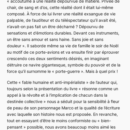
« accoutumé à une réalité dépourvue de matière. Privée de
chair, de sang et d’os, cette réalité dont il était lui-même
composé. À force de lui livrer une réalité exsangue de vie
palpable, de l’auditeur et du téléspectateur qu’il avait été,
n’avait-on pas fait un être décharné ? Dépourvu de
sensations et d’émotions durables. Devant ces instruments,
un être sans amour et sans haine. Sans joie et sans
douleur »
. Il saborde même sa vie de famille le soir de Noël
au motif de ce porte-avions et va ensuite finir par éprouver
crescendo ces deux sentiments désirés, en imaginant
détruire ce navire gigantesque, symbole du pouvoir et de la
force qu’il surnomme le « porte-guerre ». Mais à quel prix !
Cette
« fable humaine et anti-impérialiste »
de l’auteur qui,
toujours selon la présentation du livre
« résonne comme un
appel à la révolte et à l’implication de chacun dans la
destinée collective »
nous a séduit pour la sensibilité à fleur
de peau de son personnage Marco et la qualité de l’écriture
avec laquelle son histoire nous est proposée. En revanche,
tout en essayant d’être le moins conformiste ou « bien-
pensant » possible, nous avons beaucoup moins aimé les