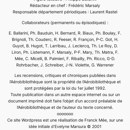
Rédacteur en chef : Frédéric Marsaly
Responsable département périodiques : Laurent Rastel
Collaborateurs (permanents ou épisodiques) :
E. Ballarini, Ph. Bauduin, H. Bernard, R. Biaux, Ph. Boulay, F.
Brignoli, Th. Couderc, R. Feeser, R. Françon, P-C. Got, H.
Guyot, B. Hugot, T. Larribau, J. Leclercq, Th. Le Roy, D.
Liron, Ph. Listemann, F. Marsaly, P-F. Mary, Th. Matra, F.
Mée, C. Micelli, B. Palmieri, F. Ribailly, Ph. Ricco, G-D.
Rohrbacher, J. Schreiber, J-N. Violette, G. Warrener
Les recensions, critiques et chroniques publiées dans
l’Aérobibliothèque sont la propriété de l’Aérobibliothèque et
sont protégées par la loi du 1er juillet 1992.
Toute publication dans un autre espace internet ou sur un
document imprimé doit faire l’objet d’un accord préalable de
l’Aérobibliothèque et de l’auteur du texte concerné.
ooooooo
Ce site Wordpress est une réalisation de Franck Mée, sur une
idée initiale d’Evelyne Marsura © 2001