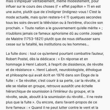
mais s’impliquer véritablement, même modestement, pour
influer sur le cours des choses (l’ « effet papillon » ?) en est
une autre, plutôt que de s’indigner (indignez-vous ! C’est la
mode actuelle, mais qu’en restera-t-il ?) quelques secondes
tous les soirs devant la télévision ou à l’extrême, d’occire son
prochain.
« Toute nation a le gouvernement qu’elle mérite »
;
n’oublions jamais ce fameux aphorisme dû au comte Joseph
de Maistre (1753-1821) plutôt que de nous défausser sans
cesse sur la fatalité, les institutions ou les hommes…
La fuite donc : tout ce qu’entend pourtant combattre l’auteur,
Robert Postel, dès la dédicace :
« En réponse et en
hommage à Henri Laborit, à l’esprit de dissidence, de révolte
et de résistance »
. Henri Laborit, neurobiologiste, éthologue
et philosophe qui avait écrit en 1976 dans son
Éloge de la
fuite
:
« Se révolter, c’est courir à sa perte, car la révolte, si
elle se réalise en groupe, retrouve aussitôt une échelle
hiérarchique de soumission à l’intérieur du groupe, et la
révolte, seule, aboutit à la soumission du révolté… Il ne reste
plus que la fuite »
. Ou encore, dans l’avant-propos de ce
livre fameux :
« Quand il ne peut lutter contre le vent et la