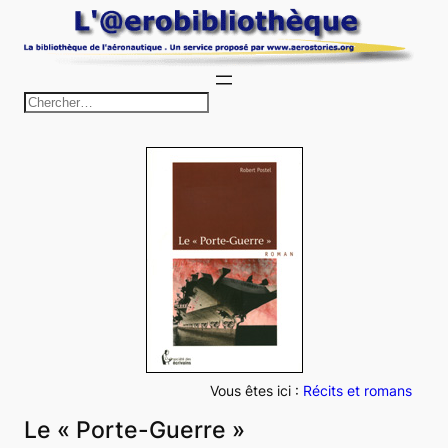
Aller
au
contenu
R
e
c
h
e
r
c
h
e
r
Vous êtes ici :
Récits et romans
Le « Porte-Guerre »