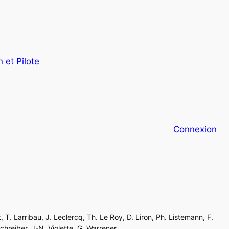
 et Pilote
Connexion
, T. Larribau, J. Leclercq, Th. Le Roy, D. Liron, Ph. Listemann, F.
Schreiber, J-N. Violette, G. Warrener