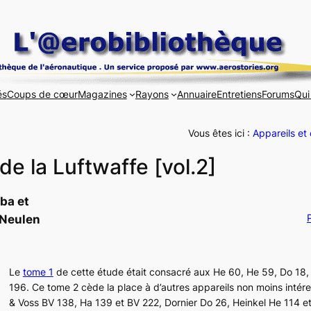
és
Coups de cœur
Magazines
Rayons
Annuaire
Entretiens
Forums
Qui
Vous êtes ici :
Appareils et
de la Luftwaffe [vol.2]
ba et
P
Neulen
Le
tome 1
de cette étude était consacré aux
He 60
,
He 59
,
Do 18
196
. Ce tome 2 cède la place à d’autres appareils non moins intér
& Voss
BV 138
,
Ha 139
et
BV 222
, Dornier
Do 26
, Heinkel
He 114
e