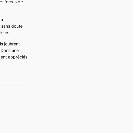
les forces de
du
t sans doute
listes…
ils jouèrent
. Dans une
ment appréciés