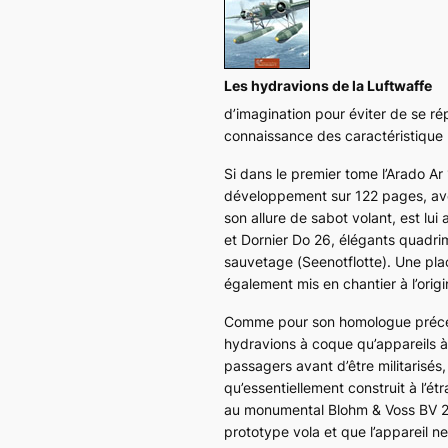
Les hydravions de la Luftwaffe
d’imagination pour éviter de se ré
connaissance des caractéristique
Si dans le premier tome l’Arado
Ar
développement sur 122 pages, avec
son allure de sabot volant, est lu
et Dornier
Do 26
, élégants quadri
sauvetage (
Seenotflotte
). Une pl
également mis en chantier à l’orig
Comme pour son homologue précéde
hydravions à coque qu’appareils à f
passagers avant d’être militarisés,
qu’essentiellement construit à l’ét
au monumental Blohm & Voss
BV 
prototype vola et que l’appareil n