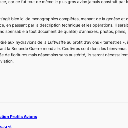
lace, car ce fut tout de même le plus gros avion jamais construit par 
l s’agit bien ici de monographies complètes, menant de la genèse et 
e, en passant par la description technique et les opérations. Il serai
(indispensable à tout document de qualité) d’annexes, photos, plans, 
retiré aux hydravions de la
Luftwaffe
au profit d’avions « terrestres », 
ant la Seconde Guerre mondiale. Ces livres sont donc les bienvenus
e de fioritures mais néanmoins sans austérité, ils seront nécessaire
viation.
ction Profils Avions
(vol.1)