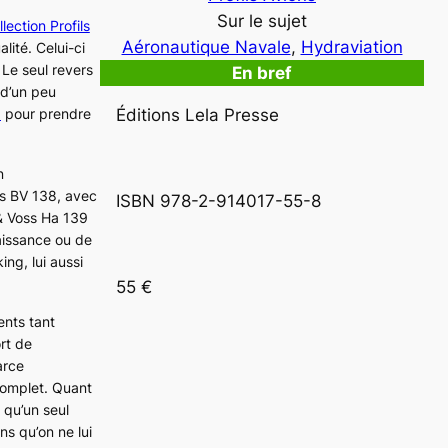
Sur le sujet
llection Profils
Aéronautique Navale
, 
Hydraviation
lité. Celui-ci
 Le seul revers
En bref
 d’un peu
1
pour prendre
Éditions Lela Presse
n
ss
BV 138
, avec
ISBN 978-2-914017-55-8
 & Voss
Ha 139
naissance ou de
king
, lui aussi
55 €
nts tant
ort de
arce
 complet. Quant
t qu’un seul
ns qu’on ne lui