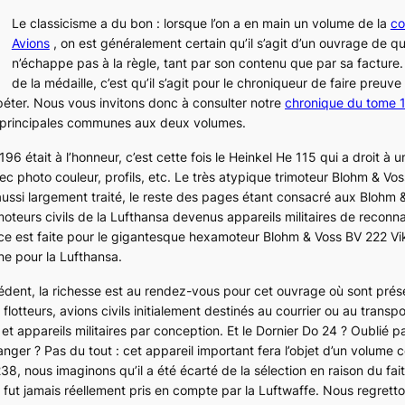
Le classicisme a du bon : lorsque l’on a en main un volume de la
co
Avions
, on est généralement certain qu’il s’agit d’un ouvrage de qua
n’échappe pas à la règle, tant par son contenu que par sa facture.
de la médaille, c’est qu’il s’agit pour le chroniqueur de faire preuve
péter. Nous vous invitons donc à consulter notre
chronique du tome 
 principales communes aux deux volumes.
 196
était à l’honneur, c’est cette fois le Heinkel
He 115
qui a droit à u
 photo couleur, profils, etc. Le très atypique trimoteur Blohm & Vo
i aussi largement traité, le reste des pages étant consacré aux Blohm
moteurs civils de la Lufthansa devenus appareils militaires de recon
ace est faite pour le gigantesque hexamoteur Blohm & Voss
BV 222 Vi
ine pour la Lufthansa.
nt, la richesse est au rendez-vous pour cet ouvrage où sont prése
lotteurs, avions civils initialement destinés au courrier ou au transp
 et appareils militaires par conception. Et le Dornier
Do 24
? Oublié p
ranger ? Pas du tout : cet appareil important fera l’objet d’un volume
238
, nous imaginons qu’il a été écarté de la sélection en raison du fai
e fut jamais réellement pris en compte par la
Luftwaffe
. Nous regretto