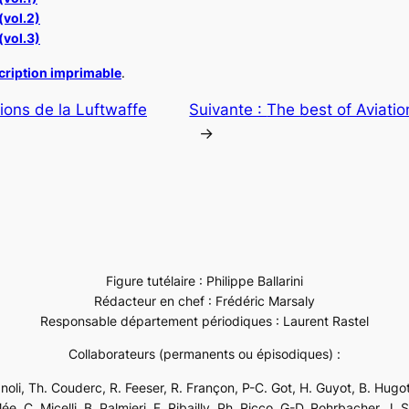
(vol.2)
(vol.3)
scription imprimable
.
ions de la Luftwaffe
Suivante :
The best of Aviation
→
Figure tutélaire : Philippe Ballarini
Rédacteur en chef : Frédéric Marsaly
Responsable département périodiques : Laurent Rastel
Collaborateurs (permanents ou épisodiques) :
ignoli, Th. Couderc, R. Feeser, R. Françon, P-C. Got, H. Guyot, B. Hugot
e, C. Micelli, B. Palmieri, F. Ribailly, Ph. Ricco, G-D. Rohrbacher, J. 