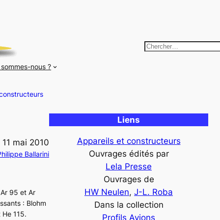
R
e
 sommes-nous ?
c
h
 constructeurs
e
r
Liens
c
h
Appareils et constructeurs
11 mai 2010
e
Ouvrages édités par
hilippe Ballarini
r
Lela Presse
Ouvrages de
HW Neulen
, 
J-L. Roba
,
Ar 95
et
Ar
essants : Blohm
Dans la collection
t
He 115
.
Profils Avions