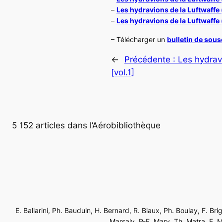
–
Les hydravions de la
Luftwaffe
–
Les hydravions de la
Luftwaffe
– Télécharger un
bulletin de sou
←
Précédente :
Les hydrav
[vol.1]
5 152 articles dans l’Aérobibliothèque
E. Ballarini, Ph. Bauduin, H. Bernard, R. Biaux, Ph. Boulay, F. Br
Marsaly, P-F. Mary, Th. Matra, F. Mé