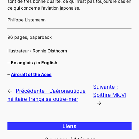
sont de très bonne qualité, ce qui n’est pas toujours le cas en
ce qui concerne l’aviation japonaise.
Philippe Listemann
96 pages, paperback
Illustrateur : Ronnie Olsthoorn
–
En anglais / in English
–
Aircraft of the Aces
Suivante :
←
Précédente :
L’aéronautique
Spitfire Mk.VI
militaire française outre-mer
→
Liens