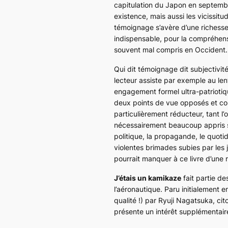
capitulation du Japon en septemb
existence, mais aussi les vicissit
témoignage s’avère d’une richess
indispensable, pour la compréhen
souvent mal compris en Occident.
Qui dit témoignage dit subjectivité
lecteur assiste par exemple au lent
engagement formel ultra-patriotique
deux points de vue opposés et com
particulièrement réducteur, tant l’
nécessairement beaucoup appris su
politique, la propagande, le quotid
violentes brimades subies par les 
pourrait manquer à ce livre d’une r
J’étais un kamikaze
fait partie de
l’aéronautique. Paru initialement e
qualité !) par Ryuji Nagatsuka, cit
présente un intérêt supplémentaire