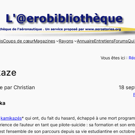
és
Coups de cœur
Magazines
Rayons
Annuaire
Entretiens
Forums
Qui
Vous êtes ici :
Réc
kaze
e par Christian
18 se
P
ka
s
kamikazés
* qui ont, du fait du hasard, échappé à une mort progr
érience de l’auteur en tant que pilote-suicide : sa formation et son en
’est l’ensemble de son parcours depuis sa vie estudiantine en octobre