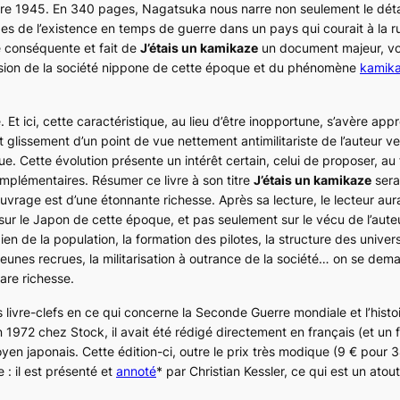
re 1945. En 340 pages, Nagatsuka nous narre non seulement le déta
udes de l’existence en temps de guerre dans un pays qui courait à la r
e conséquente et fait de
J’étais un kamikaze
un document majeur, vo
sion de la société nippone de cette époque et du phénomène
kamik
. Et ici, cette caractéristique, au lieu d’être inopportune, s’avère app
 glissement d’un point de vue nettement antimilitariste de l’auteur ve
. Cette évolution présente un intérêt certain, celui de proposer, au fi
plémentaires. Résumer ce livre à son titre
J’étais un kamikaze
sera
ouvrage est d’une étonnante richesse. Après sa lecture, le lecteur aur
r le Japon de cette époque, et pas seulement sur le vécu de l’auteu
ien de la population, la formation des pilotes, la structure des univers
jeunes recrues, la militarisation à outrance de la société… on se dem
are richesse.
s livre-clefs en ce qui concerne la Seconde Guerre mondiale et l’histo
n 1972 chez Stock, il avait été rédigé directement en français (et un 
oyen japonais. Cette édition-ci, outre le prix très modique (9 € pour 
 : il est présenté et
annoté
* par Christian Kessler, ce qui est un ato