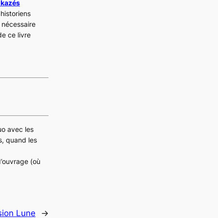
ikazés
historiens
a nécessaire
de ce livre
guo avec les
s, quand les
d’ouvrage (où
sion Lune
→