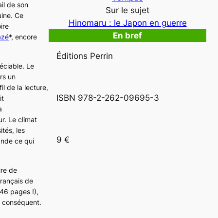
il de son
Sur le sujet
uine. Ce
Hinomaru : le Japon en guerre
ire
En bref
azé
*, encore
Éditions Perrin
réciable. Le
rs un
l de la lecture,
ISBN 978-2-262-09695-3
it
a
r. Le climat
ités, les
9 €
ande ce qui
ire de
français de
346 pages !),
ut conséquent.