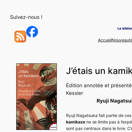
Aller
au
Suivez-nous !
contenu
Accueil
Nouveaut
J’étais un kami
Édition annotée et présenté
Kessler
Ryuji Nagatsu
Ryuji Nagatsuka fait partie de ce
kamikaze
ne se limite pas à l’exp
sont pas centraux dans le livre. C