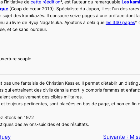
 l’initiative de
cette réédition
*, est l’auteur du remarquable
Les kam
ique
(Coup de cœur 2019). Spécialiste du Japon, il est l’un des rares 
ile sujet des kamikazés. Il consacre seize pages à une préface dont l
enu au livre de Ryuji Nagatsuka. Ajoutons à cela que
les 340 pages
* 
le, et ce sans lourdeur.
uverture souple
st pas une fantaisie de Christian Kessler. Il permet d’établir un distin
s qui entraînent des civils dans la mort, y compris femmes et enfant
aient exclusivement des cibles militaires.
et toujours pertinentes, sont placées en bas de page, et non en fin 
hez Stock en 1972
stiques des avions-suicides et des résultats.
Huey
Suivante :
Mis