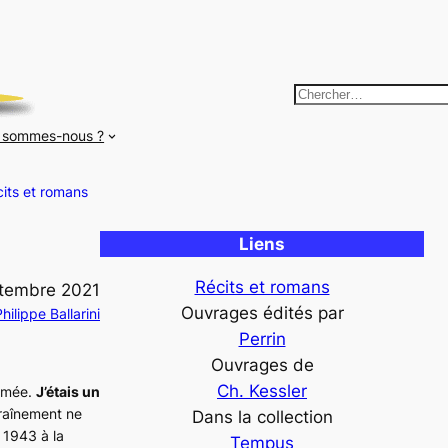
R
e
 sommes-nous ?
c
h
its et romans
e
r
Liens
c
h
Récits et romans
ptembre 2021
e
Ouvrages édités par
hilippe Ballarini
r
Perrin
Ouvrages de
Ch. Kessler
ammée.
J’étais un
traînement ne
Dans la collection
 1943 à la
Tempus