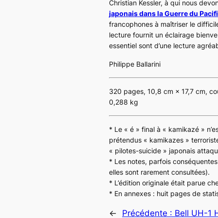
Christian Kessler, à qui nous devons
japonais dans la Guerre du Pacif
francophones à maîtriser le diffic
lecture fournit un éclairage bienv
essentiel sont d’une lecture agréab
Philippe Ballarini
320 pages, 10,8 cm × 17,7 cm, co
0,288 kg
* Le « é » final à « kamikazé » n’e
prétendus « kamikazes » terroriste
« pilotes-suicide » japonais attaqu
* Les notes, parfois conséquentes 
elles sont rarement consultées).
* L’édition originale était parue c
* En annexes : huit pages de stati
←
Précédente :
Bell UH-1 