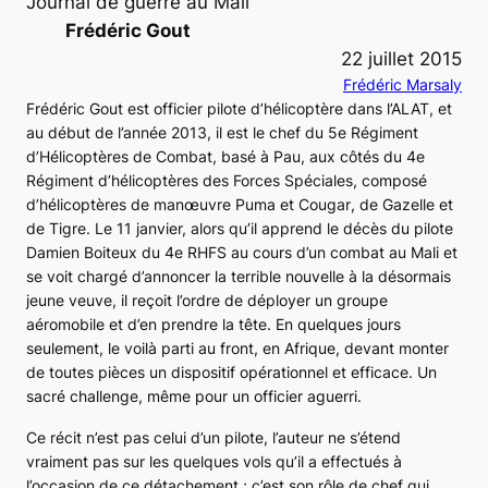
Journal de guerre au Mali
Frédéric Gout
22 juillet 2015
Frédéric Marsaly
Frédéric Gout est officier pilote d’hélicoptère dans l’ALAT, et
au début de l’année 2013, il est le chef du 5e Régiment
d’Hélicoptères de Combat, basé à Pau, aux côtés du 4e
Régiment d’hélicoptères des Forces Spéciales, composé
d’hélicoptères de manœuvre
Puma
et
Cougar
, de
Gazelle
et
de
Tigre
. Le 11 janvier, alors qu’il apprend le décès du pilote
Damien Boiteux du 4e RHFS au cours d’un combat au Mali et
se voit chargé d’annoncer la terrible nouvelle à la désormais
jeune veuve, il reçoit l’ordre de déployer un groupe
aéromobile et d’en prendre la tête. En quelques jours
seulement, le voilà parti au front, en Afrique, devant monter
de toutes pièces un dispositif opérationnel et efficace. Un
sacré challenge, même pour un officier aguerri.
Ce récit n’est pas celui d’un pilote, l’auteur ne s’étend
vraiment pas sur les quelques vols qu’il a effectués à
l’occasion de ce détachement ; c’est son rôle de chef qui