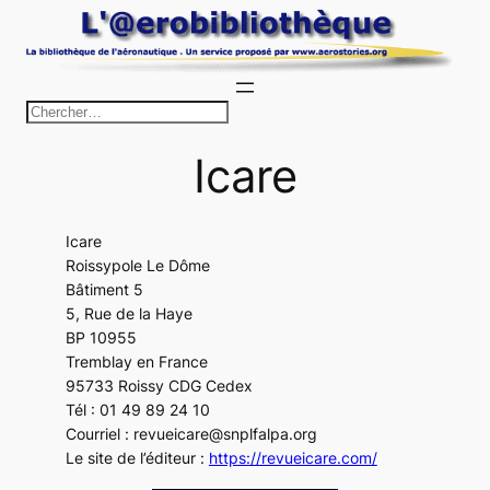
Aller
au
contenu
R
e
Icare
c
h
e
Icare
r
Roissypole Le Dôme
c
Bâtiment 5
h
5, Rue de la Haye
BP 10955
e
Tremblay en France
r
95733 Roissy CDG Cedex
Tél : 01 49 89 24 10
Courriel : revueicare@snplfalpa.org
Le site de l’éditeur :
https://revueicare.com/