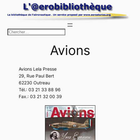
Aller
au
contenu
R
e
Avions
c
h
e
Avions Lela Presse
r
29, Rue Paul Bert
c
62230 Outreau
h
Tél.: 03 21 33 88 96
Fax.: 03 21 32 00 39
e
r