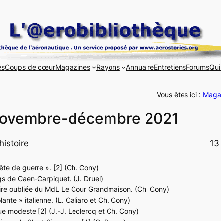
és
Coups de cœur
Magazines
Rayons
Annuaire
Entretiens
Forums
Qui
Vous êtes ici :
Maga
Novembre-décembre 2021
histoire
13
ête de guerre ». [2] (Ch. Cony)
gs de Caen-Carpiquet. (J. Druel)
ctoire oubliée du MdL Le Cour Grandmaison. (Ch. Cony)
lante » italienne. (L. Caliaro et Ch. Cony)
ue modeste [2] (J.-J. Leclercq et Ch. Cony)