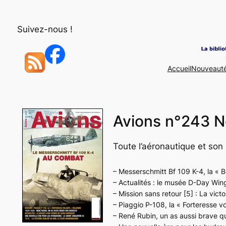
Aller
au
Suivez-nous !
contenu
Accueil
Nouveaut
Avions n°243 
Toute l’aéronautique et son 
– Messerschmitt Bf 109 K-4, la « B
– Actualités : le musée D-Day Win
– Mission sans retour [5] : La vi
– Piaggio P-108, la « Forteresse vo
– René Rubin, un as aussi brave q