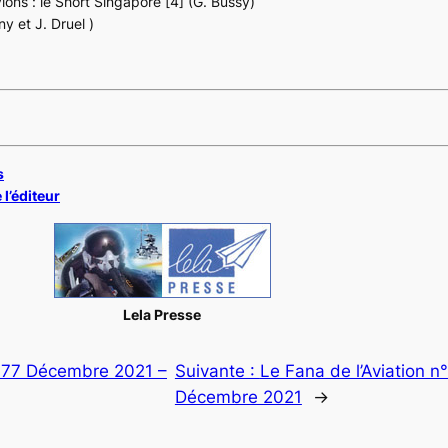
ions : le Short Singapore [4] (G. Bussy)
ny et J. Druel )
s
 l’éditeur
Lela Presse
477 Décembre 2021 –
Suivante :
Le Fana de l’Aviation n
Décembre 2021
→