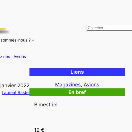
R
e
 sommes-nous ?
c
h
zines
Avions
e
r
Liens
c
h
Magazines
, 
Avions
 janvier 2022
e
En bref
Laurent Rastel
r
Bimestriel
12 €