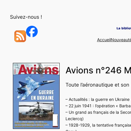
Aller
au
Suivez-nous !
contenu
Accueil
Nouveaut
Avions n°246 M
Toute l’aéronautique et son 
– Actualités : la guerre en Ukraine
– 22 juin 1941 : l’opération « Barba
– Un grand as français de la Secon
Leclercq)
– 1928-1929, la tentative française