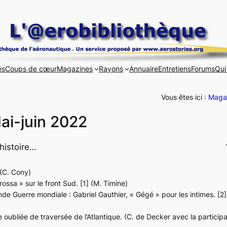
és
Coups de cœur
Magazines
Rayons
Annuaire
Entretiens
Forums
Qui
Vous êtes ici :
Maga
ai-juin 2022
histoire…
 (C. Cony)
rossa » sur le front Sud. [1] (M. Timine)
de Guerre mondiale : Gabriel Gauthier, « Gégé » pour les intimes. [2] 
 oubliée de traversée de l’Atlantique. (C. de Decker avec la participa