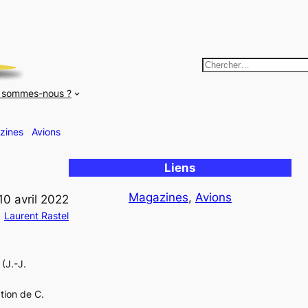
R
e
 sommes-nous ?
c
h
zines
Avions
e
r
Liens
c
h
Magazines
, 
Avions
10 avril 2022
e
Laurent Rastel
r
(J.-J.
tion de C.