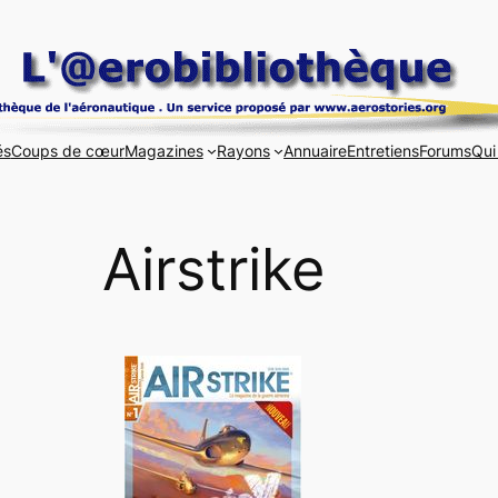
és
Coups de cœur
Magazines
Rayons
Annuaire
Entretiens
Forums
Qui
Airstrike