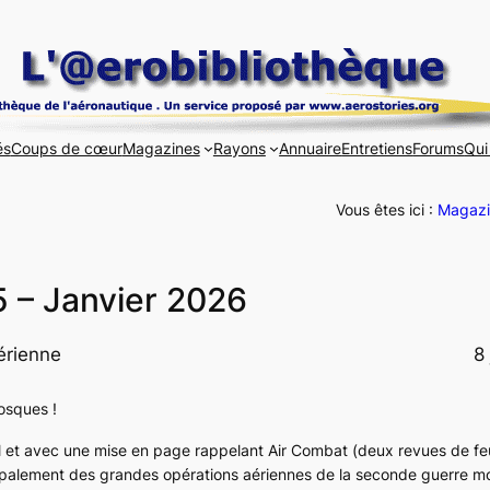
és
Coups de cœur
Magazines
Rayons
Annuaire
Entretiens
Forums
Qui
Vous êtes ici :
Magazi
 – Janvier 2026
érienne
8
osques !
al et avec une mise en page rappelant Air Combat (deux revues de feu
incipalement des grandes opérations aériennes de la seconde guerre m