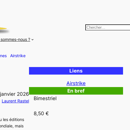
R
e
 sommes-nous ?
c
h
nes
Airstrike
e
r
Liens
c
h
Airstrike
e
En bref
 janvier 2026
r
Bimestriel

Laurent Rastel
8,50 €
 les éditions
ondiale, mais