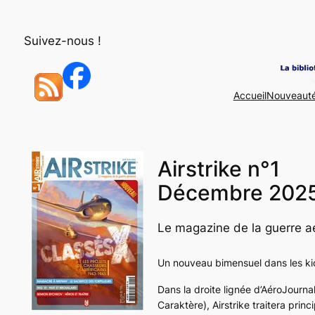
Aller
au
Suivez-nous !
contenu
Accueil
Nouveaut
Airstrike n°1
Décembre 2025
Le magazine de la guerre a
Un nouveau bimensuel dans les ki
Dans la droite lignée d’AéroJourn
Caraktère), Airstrike traitera pr