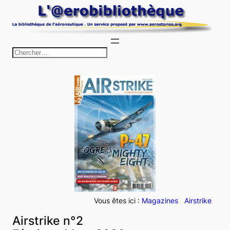
Aller
au
contenu
R
e
c
h
e
r
c
h
e
r
Vous êtes ici :
Magazines
Airstrike
Airstrike n°2