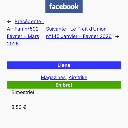
←
Précédente :
Air Fan n°502
Suivante :
Le Trait d’Union
Février – Mars
n°145 Janvier – Février 2026
→
2026
Liens
Magazines
, 
Airstrike
En bref
Bimestriel

8,50 €