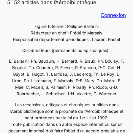
5 152 articles dans l’Aérobibliothèque
Connexion
Figure tutélaire : Philippe Ballarini
Rédacteur en chef : Frédéric Marsaly
Responsable département périodiques : Laurent Rastel
Collaborateurs (permanents ou épisodiques) :
E. Ballarini, Ph. Bauduin, H. Bernard, R. Biaux, Ph. Boulay, F.
Brignoli, Th. Couderc, R. Feeser, R. Françon, P-C. Got, H.
Guyot, B. Hugot, T. Larribau, J. Leclercq, Th. Le Roy, D.
Liron, Ph. Listemann, F. Marsaly, P-F. Mary, Th. Matra, F.
Mée, C. Micelli, B. Palmieri, F. Ribailly, Ph. Ricco, G-D.
Rohrbacher, J. Schreiber, J-N. Violette, G. Warrener
Les recensions, critiques et chroniques publiées dans
l’Aérobibliothèque sont la propriété de l’Aérobibliothèque et
sont protégées par la loi du 1er juillet 1992.
Toute publication dans un autre espace internet ou sur un
document imprimé doit faire l’objet d’un accord préalable de