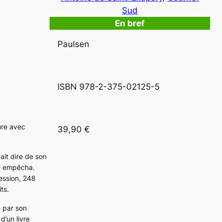
Sud
En bref
Paulsen
ISBN 978-2-375-02125-5
ure avec
39,90 €
vait dire de son
ie empêcha.
ession, 248
ts.
e par son
d’un livre