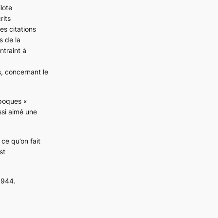
lote
rits
es citations
s de la
ntraint à
, concernant le
époques «
ussi aimé une
ce qu’on fait
st
 1944.