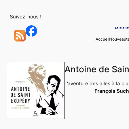
Aller
au
Suivez-nous !
contenu
Accueil
Nouveaut
Antoine de Sai
L’aventure des ailes à la pl
François Such