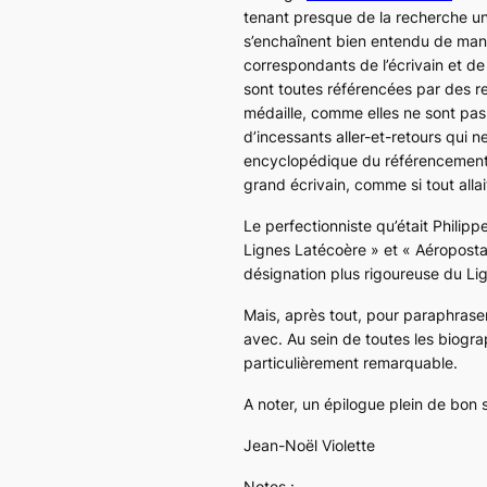
tenant presque de la recherche univ
s’enchaînent bien entendu de manièr
correspondants de l’écrivain et de 
sont toutes référencées par des re
médaille, comme elles ne sont pas 
d’incessants aller-et-retours qui ne 
encyclopédique du référencement,
grand écrivain, comme si tout alla
Le perfectionniste qu’était Philip
Lignes Latécoère
» et «
Aéroposta
désignation plus rigoureuse du
Li
Mais, après tout, pour paraphraser 
avec. Au sein de toutes les biogra
particulièrement remarquable.
A noter, un épilogue plein de bon s
Jean-Noël Violette
Notes :