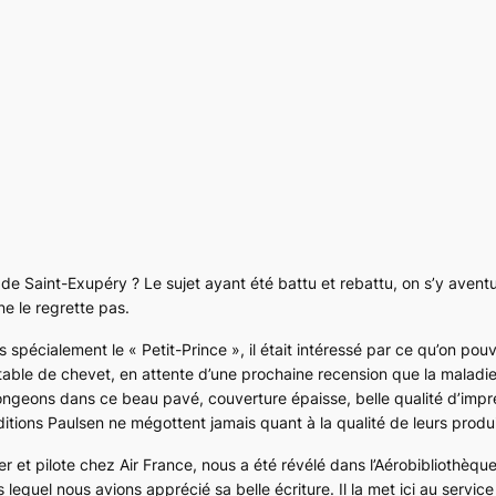
de Saint-Exupéry ? Le sujet ayant été battu et rebattu, on s’y avent
ne le regrette pas.
as spécialement le « Petit-Prince », il était intéressé par ce qu’on pou
sa table de chevet, en attente d’une prochaine recension que la malad
longeons dans ce beau pavé, couverture épaisse, belle qualité d’impr
tions Paulsen ne mégottent jamais quant à la qualité de leurs produi
er et pilote chez Air France, nous a été révélé dans l’Aérobibliothèqu
lequel nous avions apprécié sa belle écriture. Il la met ici au service 