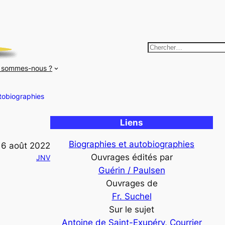
R
e
 sommes-nous ?
c
h
tobiographies
e
r
Liens
c
h
Biographies et autobiographies
6 août 2022
e
Ouvrages édités par
JNV
r
Guérin / Paulsen
Ouvrages de
Fr. Suchel
Sur le sujet
Antoine de Saint-Exupéry
, 
Courrier