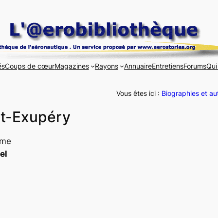
és
Coups de cœur
Magazines
Rayons
Annuaire
Entretiens
Forums
Qui
Vous êtes ici :
Biographies et au
nt-Exupéry
ume
el