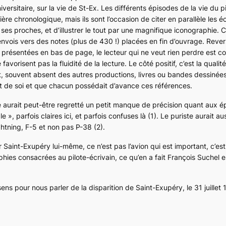
ersitaire, sur la vie de St-Ex. Les différents épisodes de la vie du pi
e chronologique, mais ils sont l’occasion de citer en parallèle les éc
ses proches, et d’illustrer le tout par une magnifique iconographie. C
nvois vers des notes (plus de 430 !) placées en fin d’ouvrage. Rever
présentées en bas de page, le lecteur qui ne veut rien perdre est co
favorisent pas la fluidité de la lecture. Le côté positif, c’est la qualité
 souvent absent des autres productions, livres ou bandes dessinées
it de soi et que chacun possédait d’avance ces références.
pe aurait peut-être regretté un petit manque de précision quant aux 
le
», parfois claires ici, et parfois confuses là (1). Le puriste aurait a
ghtning
, F-5 et non pas P-38 (2).
Saint-Exupéry lui-même, ce n’est pas l’avion qui est important, c’est 
phies consacrées au pilote-écrivain, ce qu’en a fait François Suchel e
ens pour nous parler de la disparition de Saint-Exupéry, le 31 juillet