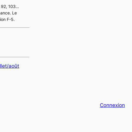
4, 92, 103…
sance. Le
ion F-5.
llet/août
Connexion