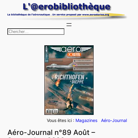
Aller
au
contenu
R
e
c
h
e
r
c
h
e
r
Vous êtes ici :
Magazines
Aéro-Journal
Aéro-Journal n°89 Août –