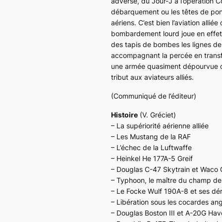
adverse, du Jour-J à l’opération
C
débarquement ou les têtes de pont
aériens. C’est bien l’aviation allié
bombardement lourd joue en effet, 
des tapis de bombes les lignes d
accompagnant la percée en transfor
une armée quasiment dépourvue de 
tribut aux aviateurs alliés.
(Communiqué de l’éditeur)
Histoire
(V. Gréciet)
– La supériorité aérienne alliée
– Les Mustang de la RAF
– L’échec de la Luftwaffe
– Heinkel He 177A-5 Greif
– Douglas C-47 Skytrain et Waco
– Typhoon, le maître du champ de 
– Le Focke Wulf 190A-8 et ses dér
– Libération sous les cocardes ang
– Douglas Boston III et A-20G Ha