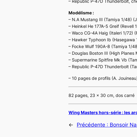
– Republic P-47D Thunderbolt, chev
Modélisme :
– N.A Mustang III (Tamiya 1/48) (J
– Heinkel He 177A-5 Greif (Revell 1
– Waco CG-4A Haig (Italeri 1/72) (
– Hawker Typhoon Ib (Hasegawa 1
– Focke Wulf 190A-8 (Tamiya 1/48)
– Douglas Boston III (High Planes
– Supermarine Spitfire Mk Vb (Tami
– Republic P-47D Thunderbolt (Ta
– 10 pages de profils (A. Jouineau
82 pages, 23 x 30 cm, dos carré
Wing Masters hors-série : les ar
←
Précédente :
Bonsoir Na