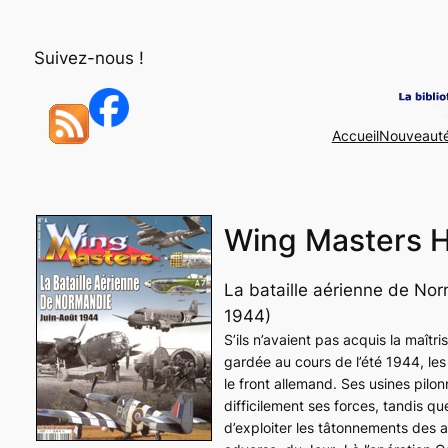
Aller
au
Suivez-nous !
contenu
Accueil
Nouveaut
Wing Masters H
La bataille aérienne de Nor
1944)
S’ils n’avaient pas acquis la maîtr
gardée au cours de l’été 1944, le
le front allemand. Ses usines pilo
difficilement ses forces, tandis q
d’exploiter les tâtonnements des a