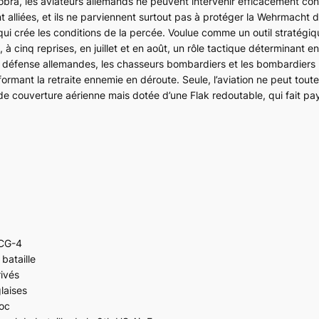
obra
, les aviateurs allemands ne peuvent intervenir efficacement cont
 alliées, et ils ne parviennent surtout pas à protéger la Wehrmacht 
e qui crée les conditions de la percée. Voulue comme un outil stratégiqu
à cinq reprises, en juillet et en août, un rôle tactique déterminant e
e défense allemandes, les chasseurs bombardiers et les bombardier
mant la retraite ennemie en déroute. Seule, l’aviation ne peut toute
couverture aérienne mais dotée d’une Flak redoutable, qui fait pay
 CG-4
bataille
ivés
laises
voc