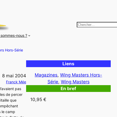
R
e
 sommes-nous ?
c
h
rs Hors-Série
e
r
Liens
c
h
Magazines
, 
Wing Masters Hors-
8 mai 2004
e
Série
, 
Wing Masters
Franck Mée
r
En bref
 l’avaient pas
bles de percer
10,95 €
taille que
l’empêchant
ns le camp