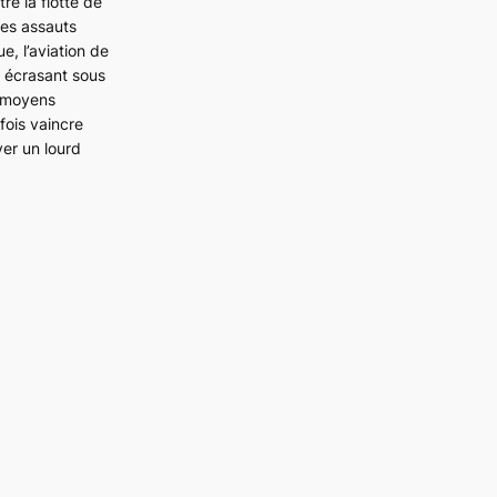
re la flotte de
des assauts
e, l’aviation de
n écrasant sous
s moyens
fois vaincre
er un lourd