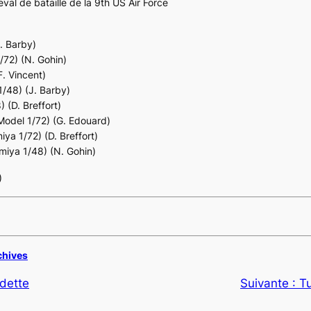
al de bataille de la 9th US Air Force
. Barby)
/72) (N. Gohin)
F. Vincent)
/48) (J. Barby)
 (D. Breffort)
 Model 1/72) (G. Edouard)
ya 1/72) (D. Breffort)
miya 1/48) (N. Gohin)
)
chives
dette
Suivante :
T