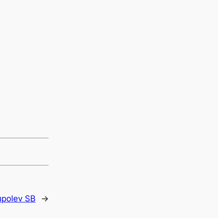
upolev SB
→