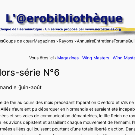
és
Coups de cœur
Magazines
Rayons
Annuaire
Entretiens
Forums
Qui
Vous êtes ici :
Magazines
Wing Masters
Wing Maste
ors-série N°6
mandie (juin-août
ise de l’air au cours des mois précédant l’opération
Overlord
et s’ils ne
s Alliés n’auraient pu débarquer en Normandie et auraient été incapa
nnées et ses voies de communication démantelées, le IIIe Reich ne ravi
ue les avions dépistent et assaillent chaque mouvement de l’ennemi, 
rmées alliées qui jouissent pourtant d’une totale liberté d’action. Da