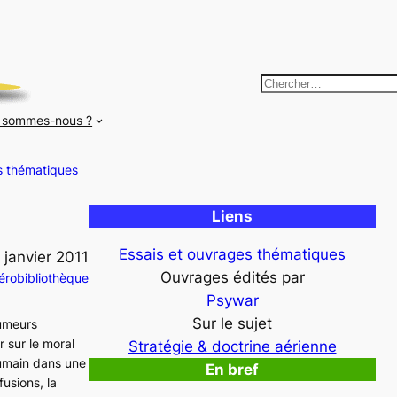
R
e
 sommes-nous ?
c
h
s thématiques
e
r
Liens
c
h
Essais et ouvrages thématiques
 janvier 2011
e
Ouvrages édités par
érobibliothèque
r
Psywar
Sur le sujet
rumeurs
r sur le moral
Stratégie & doctrine aérienne
humain dans une
En bref
fusions, la