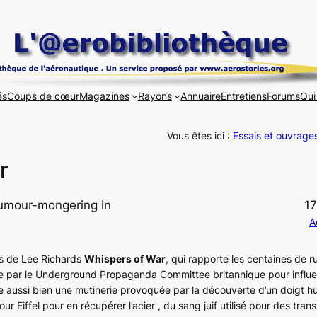
és
Coups de cœur
Magazines
Rayons
Annuaire
Entretiens
Forums
Qui
Vous êtes ici :
Essais et ouvrage
r
umour-mongering in
17
A
is de Lee Richards
Whispers of War
, qui rapporte les centaines de 
e par le
Underground Propaganda Committee
britannique pour influe
uve aussi bien une mutinerie provoquée par la découverte d’un doigt 
ur Eiffel pour en récupérer l’acier , du sang juif utilisé pour des trans