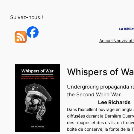
Aller
au
Suivez-nous !
contenu
Accueil
Nouveaut
Whispers of Wa
Undergroung propaganda r
the Second World War
Lee Richards
Dans l’excellent ouvrage en angla
diffusées durant la Dernière Guerr
des troupes et des civils, on tro
boite de conserve, la fonte de la To