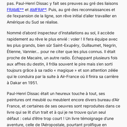
pas. Paul-Henri Dissac y fait ses preuves au gré des liaisons
FRAME**
et
AMFRA**
. Puis, au gré des reconnaissances et
de l’expansion de la ligne, son rêve initial d’aller travailler en
Amérique du Sud se réalise.
Nommé d’abord inspecteur d’installations au sol, il accède
rapidement au rêve le plus envié : voler ! Il fera équipe avec
les plus grands, bien sûr Saint-Exupéry, Guillaumet, Negrin,
Étienne, Vannier… pour ne citer que les plus connus. Il était
proche de Macaire, un autre radio. Échappant plusieurs fois
aux affres du destin, il frôla souvent le pire mais s’en sorti
toujours grâce à sa radio « magique » et son attention zélée
qui le conduira par la suite à Air-France où il finira sa carrière
à Dakar en 1951.
Paul-Henri Dissac était un heureux touche à tout, ses
peintures ont meublé ou meublent encore divers bureau d’Air
France, et certaines de ses oeuvres sont reproduites dans ce
livre qui se lit d’un trait et à qui je ne trouve qu’un seul
défaut : celui d’être trop court ! Un livre témoignage d’une
aventure, celle de l’Aéropostale, pourtant prolifique en