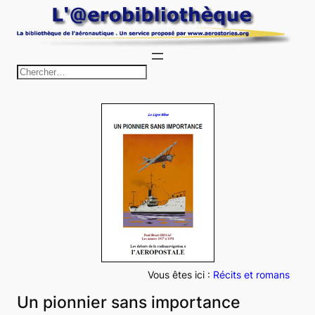
Aller
au
contenu
R
e
c
h
e
r
c
h
e
r
Vous êtes ici :
Récits et romans
Un pionnier sans importance