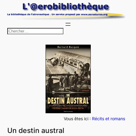
Aller
au
contenu
R
e
c
h
e
r
c
h
e
r
Vous êtes ici :
Récits et romans
Un destin austral