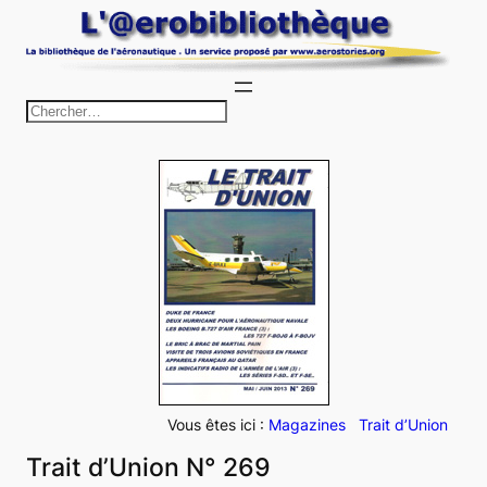
Aller
au
contenu
R
e
c
h
e
r
c
h
e
r
Vous êtes ici :
Magazines
Trait d’Union
Trait d’Union N° 269