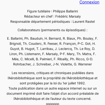
Connexion
Figure tutélaire : Philippe Ballarini
Rédacteur en chef : Frédéric Marsaly
Responsable département périodiques : Laurent Rastel
Collaborateurs (permanents ou épisodiques) :
E. Ballarini, Ph. Bauduin, H. Bernard, R. Biaux, Ph. Boulay, F.
Brignoli, Th. Couderc, R. Feeser, R. Françon, P-C. Got, H.
Guyot, B. Hugot, T. Larribau, J. Leclercq, Th. Le Roy, D.
Liron, Ph. Listemann, F. Marsaly, P-F. Mary, Th. Matra, F.
Mée, C. Micelli, B. Palmieri, F. Ribailly, Ph. Ricco, G-D.
Rohrbacher, J. Schreiber, J-N. Violette, G. Warrener
Les recensions, critiques et chroniques publiées dans
l’Aérobibliothèque sont la propriété de l’Aérobibliothèque et
sont protégées par la loi du 1er juillet 1992.
Toute publication dans un autre espace internet ou sur un
document imprimé doit faire l’objet d’un accord préalable de
l’Aérobibliothèque et de l’auteur du texte concerné.
ooooooo