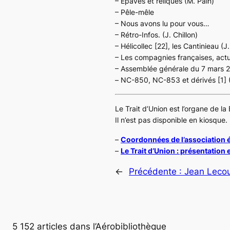
– Épaves et reliques (M. Pain)
– Pêle-mêle
– Nous avons lu pour vous…
– Rétro-Infos. (J. Chillon)
– Hélicollec [22], les
Cantinieau
(J.
– Les compagnies françaises, actua
– Assemblée générale du 7 mars 2
–
NC-850
,
NC-853
et dérivés [1] 
Le Trait d’Union est l’organe de la 
Il n’est pas disponible en kiosque.
–
Coordonnées de l’association é
–
Le Trait d’Union : présentation
←
Précédente :
Jean Lecou
5 152 articles dans l’Aérobibliothèque