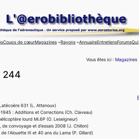
és
Coups de cœur
Magazines
Rayons
Annuaire
Entretiens
Forums
Qui
Vous êtes ici :
Magazines
° 244
P
Latécoère 631
(L. Attenoux)
-1945 : Additions et Corrections (Ch. Claveau)
hélicoptère lourd
Mi.6P
(O. Leseigneur)
s, de convoyage et d’essais 2008 (J. Chillon)
de l’
Alouette III
et 40 ans du
Lama
(P. Gillard)