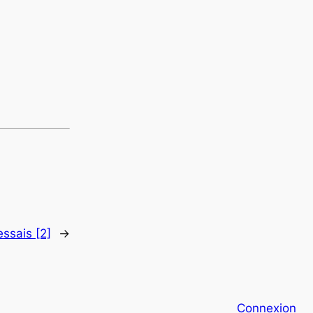
essais [2]
→
Connexion