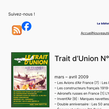
Aller
au
Suivez-nous !
contenu
Accueil
Nouveaut
Trait d’Union N
mars – avril 2009
– Les Avions d’Air France [7] : Les
– Les constructeurs français 1919
– Aéronefs russes en France [1] L’
– Invent’Air [9] : Marques navette
– Double anniversaire : Les 50 ans 