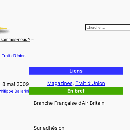
R
e
 sommes-nous ?
c
h
Trait d’Union
e
r
Liens
c
h
Magazines
, 
Trait d’Union
8 mai 2009
e
En bref
hilippe Ballarini
r
Branche Française d’Air Britain
Sur adhésion