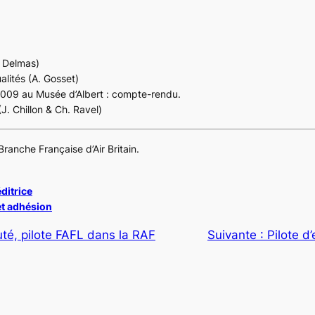
 Delmas)
lités (A. Gosset)
009 au Musée d’Albert : compte-rendu.
(J. Chillon & Ch. Ravel)
Branche Française d’Air Britain.
ditrice
 et adhésion
té, pilote FAFL dans la RAF
Suivante :
Pilote d’