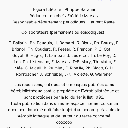
Figure tutélaire : Philippe Ballarini
Rédacteur en chef : Frédéric Marsaly
Responsable département périodiques : Laurent Rastel
Collaborateurs (permanents ou épisodiques) :
E. Ballarini, Ph. Bauduin, H. Bernard, R. Biaux, Ph. Boulay, F.
Brignoli, Th. Couderc, R. Feeser, R. Françon, P-C. Got, H.
Guyot, B. Hugot, T. Larribau, J. Leclercq, Th. Le Roy, D.
Liron, Ph. Listemann, F. Marsaly, P-F. Mary, Th. Matra, F.
Mée, C. Micelli, B. Palmieri, F. Ribailly, Ph. Ricco, G-D.
Rohrbacher, J. Schreiber, J-N. Violette, G. Warrener
Les recensions, critiques et chroniques publiées dans
l’Aérobibliothèque sont la propriété de l’Aérobibliothèque et
sont protégées par la loi du 1er juillet 1992.
Toute publication dans un autre espace internet ou sur un
document imprimé doit faire l’objet d’un accord préalable de
l’Aérobibliothèque et de l’auteur du texte concerné.
ooooooo