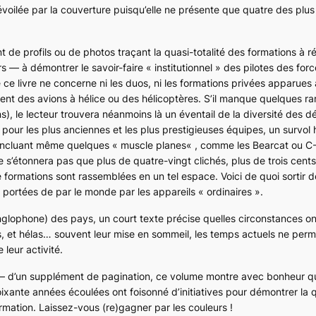
voilée par la couverture puisqu’elle ne présente que quatre des plus
 de profils ou de photos traçant la quasi-totalité des formations à r
s — à démontrer le savoir-faire « institutionnel » des pilotes des for
e ce livre ne concerne ni les duos, ni les formations privées apparues à
s(ai)ent des avions à hélice ou des hélicoptères. S’il manque quelques r
s), le lecteur trouvera néanmoins là un éventail de la diversité des d
ur les plus anciennes et les plus prestigieuses équipes, un survol 
(incluant même quelques «
muscle planes
« , comme les
Bearcat
ou
C-
ne s’étonnera pas que plus de quatre-vingt clichés, plus de trois cent
formations sont rassemblées en un tel espace. Voici de quoi sortir de 
portées de par le monde par les appareils « ordinaires ».
nglophone) des pays, un court texte précise quelles circonstances on
ns, et hélas… souvent leur mise en sommeil, les temps actuels ne per
 leur activité.
— d’un supplément de pagination, ce volume montre avec bonheur q
oixante années écoulées ont foisonné d’initiatives pour démontrer la
rmation. Laissez-vous (re)gagner par les couleurs !