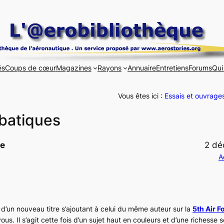
és
Coups de cœur
Magazines
Rayons
Annuaire
Entretiens
Forums
Qui
Vous êtes ici :
Essais et ouvrage
obatiques
ue
2 dé
A
it d’un nouveau titre s’ajoutant à celui du même auteur sur la
5th Air F
ous. Il s’agit cette fois d’un sujet haut en couleurs et d’une richesse 