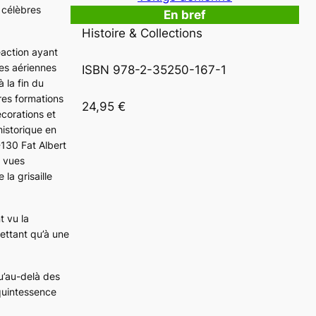
 célèbres
En bref
Histoire & Collections

éaction ayant
ces aériennes
ISBN 978-2-35250-167-1

 la fin du
ares formations
24,95 €
écorations et
historique en
130 Fat Albert
s vues
la grisaille
t vu la
mettant qu’à une
u’au-delà des
 quintessence