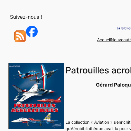
Aller
au
Suivez-nous !
contenu
Accueil
Nouveaut
Patrouilles acr
Gérard Paloq
La collection « Aviation » s’enrich
qu’Aérobibliothèque avait lu pour v