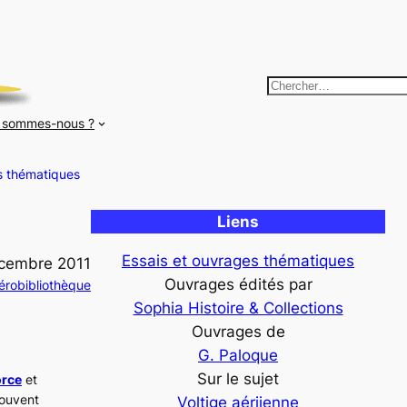
R
e
 sommes-nous ?
c
h
s thématiques
e
r
Liens
c
h
Essais et ouvrages thématiques
cembre 2011
e
Ouvrages édités par
érobibliothèque
r
Sophia Histoire & Collections
Ouvrages de
G. Paloque
Sur le sujet
orce
et
souvent
Voltige aériienne