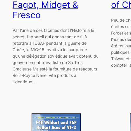
Fagot, Midget &
of C
Fresco
Peu de ch
écrites su
Par l’une de ces facéties dont l’Histoire a le
Force) et s
secret, l’appareil qui donna tant de fil à
l’accès de
retordre à l’USAF pendant la guerre de
été toujou
Corée, le MiG-15, avait vu le jour parce
politiques
qu’une délégation soviétique avait obtenu du
Taiwan et
gouvernement travailliste de Sa Très
compter l
Gracieuse Majesté la fourniture de réacteurs
Rolls-Royce Nene, vite produits à
l’identique…