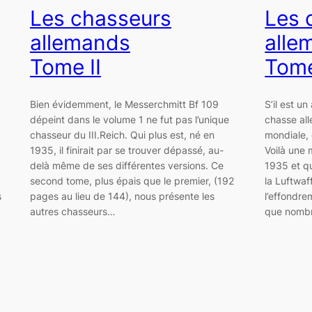
Les chasseurs
Les 
allemands
alle
Tome II
Tome
Bien évidemment, le Messerchmitt Bf 109
S’il est u
dépeint dans le volume 1 ne fut pas l’unique
chasse al
chasseur du III.Reich. Qui plus est, né en
mondiale, 
1935, il finirait par se trouver dépassé, au-
Voilà une 
delà même de ses différentes versions. Ce
1935 et qu
second tome, plus épais que le premier, (192
la Luftwaf
s
pages au lieu de 144), nous présente les
l’effondre
autres chasseurs…
que nomb