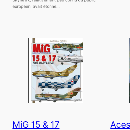
européen, avait étonné…
MiG 15 & 17
Aces