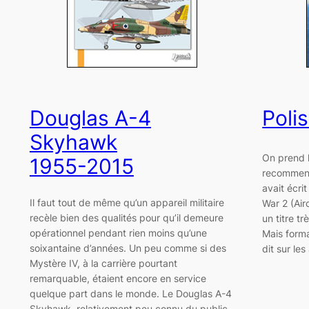
Douglas A-4
Polis
Skyhawk
On prend 
1955-2015
recommenc
avait écri
Il faut tout de même qu’un appareil militaire
War 2 (Air
recèle bien des qualités pour qu’il demeure
un titre t
opérationnel pendant rien moins qu’une
Mais forma
soixantaine d’années. Un peu comme si des
dit sur le
Mystère IV, à la carrière pourtant
remarquable, étaient encore en service
quelque part dans le monde. Le Douglas A-4
Skyhawk, relativement peu connu du public