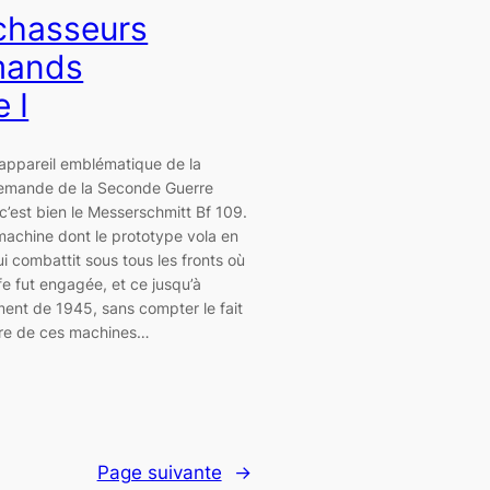
chasseurs
mands
 I
n appareil emblématique de la
lemande de la Seconde Guerre
c’est bien le Messerschmitt Bf 109.
machine dont le prototype vola en
i combattit sous tous les fronts où
fe fut engagée, et ce jusqu’à
ment de 1945, sans compter le fait
re de ces machines…
Page suivante
→