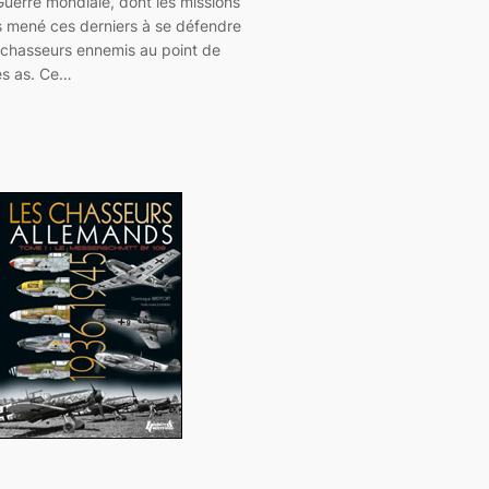
uerre mondiale, dont les missions
s mené ces derniers à se défendre
 chasseurs ennemis au point de
es as. Ce…