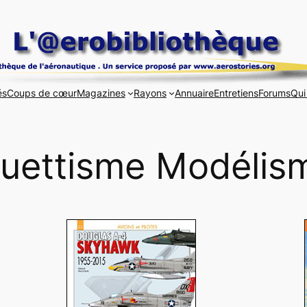
és
Coups de cœur
Magazines
Rayons
Annuaire
Entretiens
Forums
Qui
uettisme Modélis