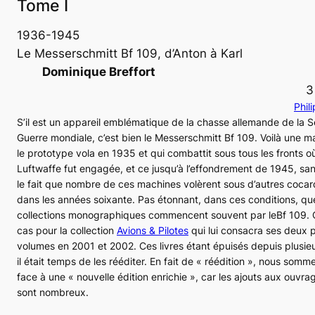
Tome I
1936-1945
Le Messerschmitt Bf 109, d’Anton à Karl
Dominique Breffort
3
Phili
S’il est un appareil emblématique de la chasse allemande de la 
Guerre mondiale, c’est bien le Messerschmitt
Bf 109
. Voilà une 
le prototype vola en 1935 et qui combattit sous tous les fronts où
Luftwaffe
fut engagée, et ce jusqu’à l’effondrement de 1945, sa
le fait que nombre de ces machines volèrent sous d’autres coca
dans les années soixante. Pas étonnant, dans ces conditions, qu
collections monographiques commencent souvent par le
Bf 109
. 
cas pour la collection
Avions & Pilotes
qui lui consacra ses deux 
volumes en 2001 et 2002. Ces livres étant épuisés depuis plusie
il était temps de les rééditer. En fait de « réédition », nous somm
face à une « nouvelle édition enrichie », car les ajouts aux ouvra
sont nombreux.