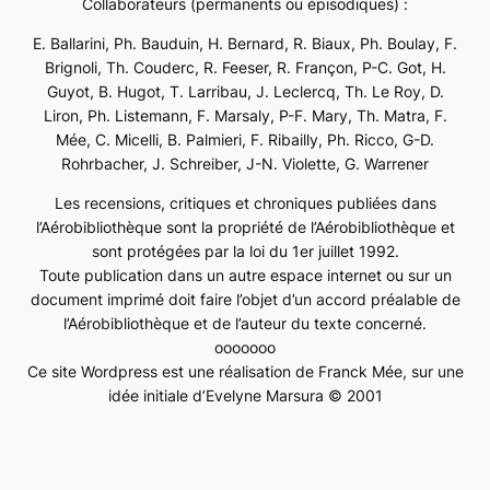
Collaborateurs (permanents ou épisodiques) :
E. Ballarini, Ph. Bauduin, H. Bernard, R. Biaux, Ph. Boulay, F.
Brignoli, Th. Couderc, R. Feeser, R. Françon, P-C. Got, H.
Guyot, B. Hugot, T. Larribau, J. Leclercq, Th. Le Roy, D.
Liron, Ph. Listemann, F. Marsaly, P-F. Mary, Th. Matra, F.
Mée, C. Micelli, B. Palmieri, F. Ribailly, Ph. Ricco, G-D.
Rohrbacher, J. Schreiber, J-N. Violette, G. Warrener
Les recensions, critiques et chroniques publiées dans
l’Aérobibliothèque sont la propriété de l’Aérobibliothèque et
sont protégées par la loi du 1er juillet 1992.
Toute publication dans un autre espace internet ou sur un
document imprimé doit faire l’objet d’un accord préalable de
l’Aérobibliothèque et de l’auteur du texte concerné.
ooooooo
Ce site Wordpress est une réalisation de Franck Mée, sur une
idée initiale d’Evelyne Marsura © 2001