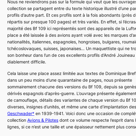
Nous ne reviendrons pas sur la formule qui veut que les ouvrage
collection se partagent entre du texte historique illustré d’une pa
profils d’autre part. Et ces profils sont à la fois abondants (près 
répartis sur presque 100 pages) et très variés. En effet, si l’écra
majorité des
Bf 109
ici représentés sont des appareils de la
Luft
place a été laissée à des avions ayant volé avec les marques d’a
nationalités, italiennes, espagnoles, hongroises, bulgares, roumai
tchécoslovaques, suisses, japonaises… Un maquettiste qui ne tro
son bonheur dans l’un de ces excellents profils d’André Jouineau 
diablement difficile.
Cela laisse une place assez limitée aux textes de Dominique Breff
dans un peu moins d’une quarantaine de pages, nous présente
sommairement chacune des versions du
Bf 109
, depuis sa genè
dérivés espagnols d’après-guerre. L’ouvrage présente égaleme
de camouflage, détails des variantes de chaque version du
Bf 1
diverses, insignes d’unités, et même une carte d’implantation des
Geschwader
*
en 1939-1941. Voici donc une occasion de complét
collection
Avions & Pilotes
dont ce volume respecte l’esprit dans 
lignes, si ce n’est une taille et une épaisseur nettement plus con