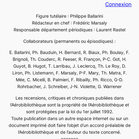
Connexion
Figure tutélaire : Philippe Ballarini
Rédacteur en chef : Frédéric Marsaly
Responsable département périodiques : Laurent Rastel
Collaborateurs (permanents ou épisodiques) :
E. Ballarini, Ph. Bauduin, H. Bernard, R. Biaux, Ph. Boulay, F.
Brignoli, Th. Couderc, R. Feeser, R. Françon, P-C. Got, H.
Guyot, B. Hugot, T. Larribau, J. Leclercq, Th. Le Roy, D.
Liron, Ph. Listemann, F. Marsaly, P-F. Mary, Th. Matra, F.
Mée, C. Micelli, B. Palmieri, F. Ribailly, Ph. Ricco, G-D.
Rohrbacher, J. Schreiber, J-N. Violette, G. Warrener
Les recensions, critiques et chroniques publiées dans
l’Aérobibliothèque sont la propriété de l’Aérobibliothèque et
sont protégées par la loi du 1er juillet 1992.
Toute publication dans un autre espace internet ou sur un
document imprimé doit faire l’objet d’un accord préalable de
l’Aérobibliothèque et de l’auteur du texte concerné.
ooooooo