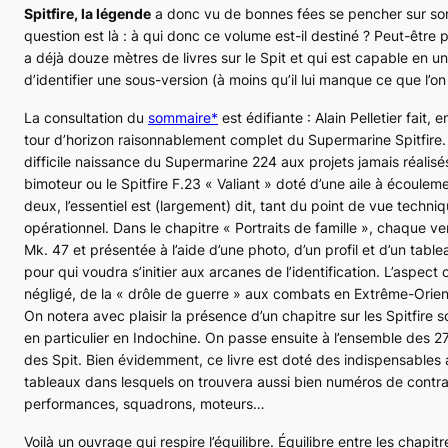
Spitfire, la légende
a donc vu de bonnes fées se pencher sur son
question est là : à qui donc ce volume est-il destiné ? Peut-être 
a déjà douze mètres de livres sur le
Spit
et qui est capable en u
d’identifier une sous-version (à moins qu’il lui manque ce que l’o
La consultation du
sommaire*
est édifiante : Alain Pelletier fait
tour d’horizon raisonnablement complet du Supermarine
Spitfire
difficile naissance du
Supermarine 224
aux projets jamais réalis
bimoteur ou le
Spitfire F.23 « Valiant »
doté d’une aile à écoulemen
deux, l’essentiel est (largement) dit, tant du point de vue techn
opérationnel. Dans le chapitre « Portraits de famille », chaque v
Mk. 47
et présentée à l’aide d’une photo, d’un profil et d’un tabl
pour qui voudra s’initier aux arcanes de l’identification. L’aspect 
négligé, de la « drôle de guerre » aux combats en Extrême-Orien
On notera avec plaisir la présence d’un chapitre sur les
Spitfire
so
en particulier en Indochine. On passe ensuite à l’ensemble des 27
des
Spit
. Bien évidemment, ce livre est doté des indispensabl
tableaux dans lesquels on trouvera aussi bien numéros de contrat
performances,
squadrons
, moteurs…
Voilà un ouvrage qui respire l’équilibre. Équilibre entre les chapitr