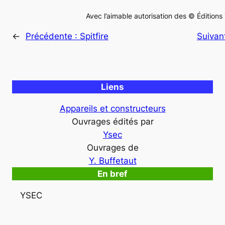
Avec l’aimable autorisation des © Éditions
←
Précédente :
Spitfire
Suivan
Liens
Appareils et constructeurs
Ouvrages édités par
Ysec
Ouvrages de
Y. Buffetaut
En bref
YSEC