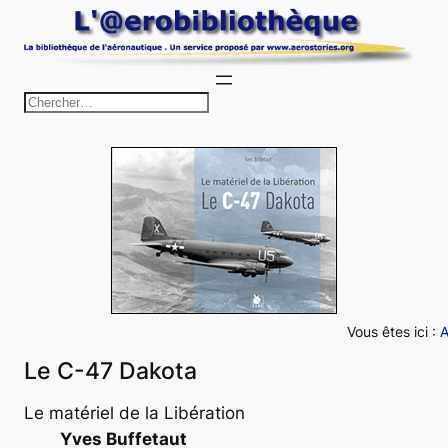
Aller
au
contenu
R
e
c
h
e
r
c
h
e
Vous êtes ici :
A
r
Le C-47 Dakota
Le matériel de la Libération
Yves Buffetaut