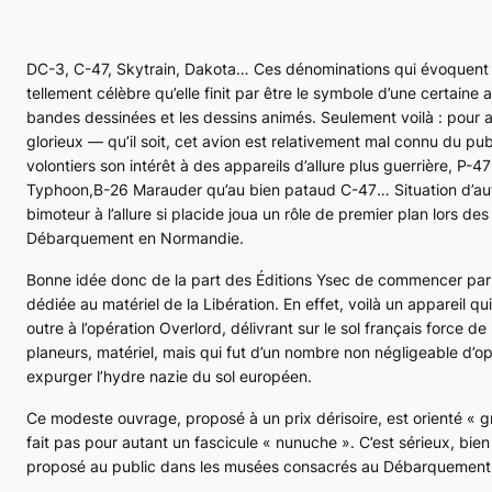
DC-3, C-47, Skytrain, Dakota… Ces dénominations qui évoquent la
tellement célèbre qu’elle finit par être le symbole d’une certaine 
bandes dessinées et les dessins animés. Seulement voilà : pour a
glorieux — qu’il soit, cet avion est relativement mal connu du pub
volontiers son intérêt à des appareils d’allure plus guerrière,
P-47
Typhoon
,
B-26 Marauder
qu’au bien pataud
C-47
… Situation d’au
bimoteur à l’allure si placide joua un rôle de premier plan lors de
Débarquement en Normandie.
Bonne idée donc de la part des Éditions Ysec de commencer par 
dédiée au matériel de la Libération. En effet, voilà un appareil 
outre à l’opération
Overlord
, délivrant sur le sol français force de
planeurs, matériel, mais qui fut d’un nombre non négligeable d’o
expurger l’hydre nazie du sol européen.
Ce modeste ouvrage, proposé à un prix dérisoire, est orienté « gr
fait pas pour autant un fascicule « nunuche ». C’est sérieux, bien 
proposé au public dans les musées consacrés au Débarquement