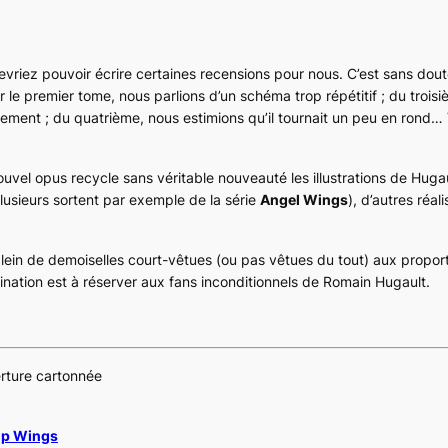
evriez pouvoir écrire certaines recensions pour nous. C’est sans dout
r le premier tome, nous parlions d’un schéma trop répétitif ; du trois
lement ; du quatrième, nous estimions qu’il tournait un peu en rond…
uvel opus recycle sans véritable nouveauté les illustrations de Hugau
lusieurs sortent par exemple de la série
Angel Wings
), d’autres réa
lein de demoiselles court-vêtues (ou pas vêtues du tout) aux propor
nation est à réserver aux fans inconditionnels de Romain Hugault.
erture cartonnée
up Wings