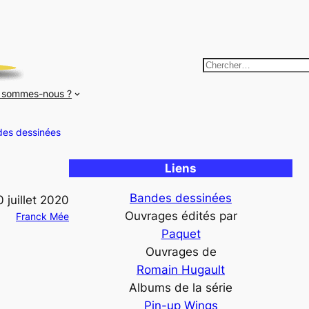
R
e
 sommes-nous ?
c
h
es dessinées
e
r
Liens
c
h
Bandes dessinées
0 juillet 2020
e
Ouvrages édités par
Franck Mée
r
Paquet
Ouvrages de
Romain Hugault
Albums de la série
Pin-up Wings