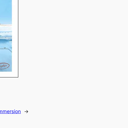
immersion
→