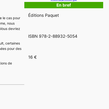
En bref
Éditions Paquet
e le cas pour
ième, nous
 Vous devriez
ISBN 978-2-88932-5054
lt, certaines
lisées pour des
16 €
tions de