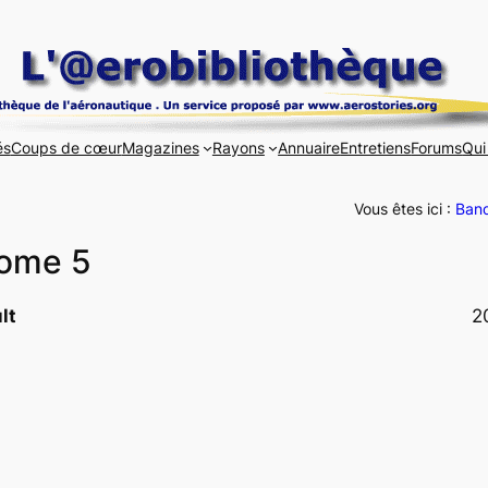
és
Coups de cœur
Magazines
Rayons
Annuaire
Entretiens
Forums
Qui
Vous êtes ici :
Band
Tome 5
lt
2