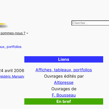
R
e
 sommes-nous ?
c
h
aux, portfolios
e
r
Liens
c
h
Affiches, tableaux, portfolios
24 avril 2006
e
Ouvrages édités par
rédéric Marsaly
r
Altipresse
Ouvrages de
F. Bousseau
En bref