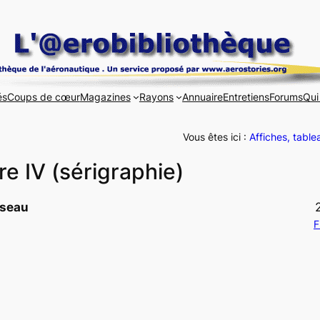
és
Coups de cœur
Magazines
Rayons
Annuaire
Entretiens
Forums
Qui
Vous êtes ici :
Affiches, table
re IV (sérigraphie)
sseau
F