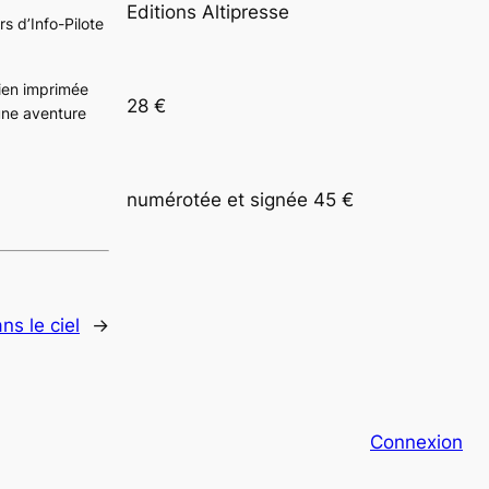
Editions Altipresse
s d’Info-Pilote
bien imprimée
28 €
une aventure
numérotée et signée 45 €
ns le ciel
→
Connexion