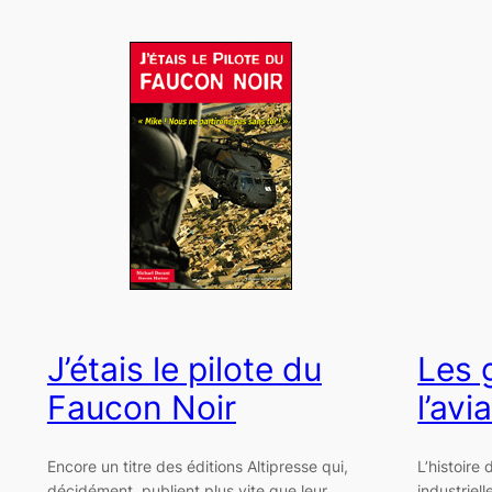
J’étais le pilote du
Les 
Faucon Noir
l’avi
Encore un titre des éditions Altipresse qui,
L’histoire 
décidément, publient plus vite que leur
industriel