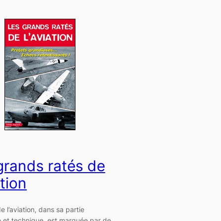
grands ratés de
ation
de l’aviation, dans sa partie
le et technique, est marquée par de