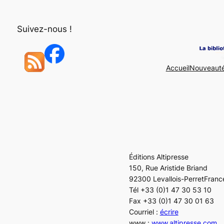
Aller
au
Suivez-nous !
contenu
Accueil
Nouveaut
Éditions Altipresse
150, Rue Aristide Briand
92300 Levallois-PerretFranc
Tél +33 (0)1 47 30 53 10
Fax +33 (0)1 47 30 01 63
Courriel :
écrire
www :
www.altipresse.com