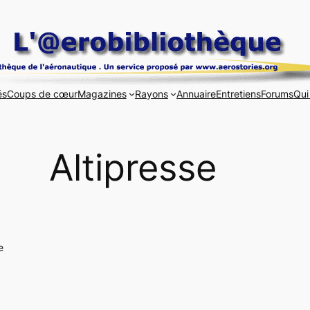
és
Coups de cœur
Magazines
Rayons
Annuaire
Entretiens
Forums
Qui
Altipresse
e