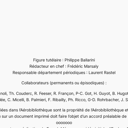
Figure tutélaire : Philippe Ballarini
Rédacteur en chef : Frédéric Marsaly
Responsable département périodiques : Laurent Rastel
Collaborateurs (permanents ou épisodiques) :
ignoli, Th. Couderc, R. Feeser, R. Françon, P-C. Got, H. Guyot, B. Hugot
e, C. Micelli, B. Palmieri, F. Ribailly, Ph. Ricco, G-D. Rohrbacher, J. 
ées dans l’Aérobibliothèque sont la propriété de l’Aérobibliothèque et 
 sur un document imprimé doit faire l’objet d’un accord préalable de l
ooooooo