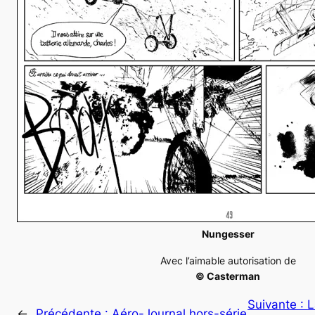
Nungesser
Avec l’aimable autorisation de
© Casterman
Suivante :
L
←
Précédente :
Aéro-Journal hors-série