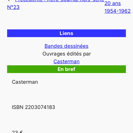
20 ans
N°23
1954-1962
Liens
Bandes dessinées
Ouvrages édités par
Casterman
En bref
Casterman
ISBN 2203074183 
23 €