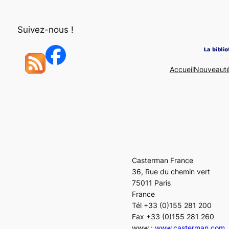
Aller
au
Suivez-nous !
contenu
Accueil
Nouveaut
Casterman France
36, Rue du chemin vert
75011 Paris
France
Tél +33 (0)155 281 200
Fax +33 (0)155 281 260
www :
www.casterman.com