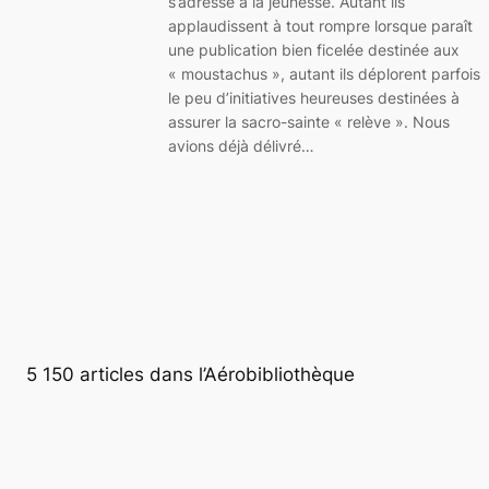
s’adresse à la jeunesse. Autant ils
applaudissent à tout rompre lorsque paraît
une publication bien ficelée destinée aux
« moustachus », autant ils déplorent parfois
le peu d’initiatives heureuses destinées à
assurer la sacro-sainte « relève ». Nous
avions déjà délivré…
5 150 articles dans l’Aérobibliothèque