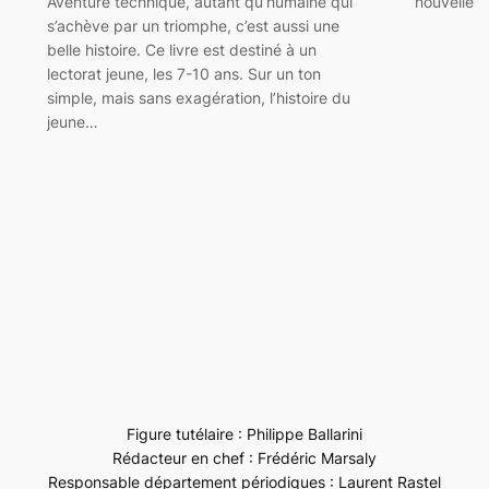
Aventure technique, autant qu’humaine qui
nouvelle
s’achève par un triomphe, c’est aussi une
belle histoire. Ce livre est destiné à un
lectorat jeune, les 7-10 ans. Sur un ton
simple, mais sans exagération, l’histoire du
jeune…
Figure tutélaire : Philippe Ballarini
Rédacteur en chef : Frédéric Marsaly
Responsable département périodiques : Laurent Rastel