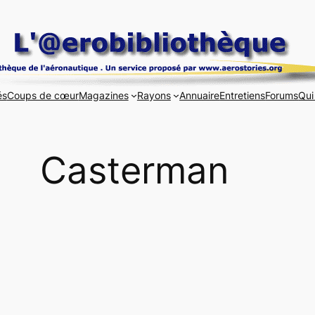
és
Coups de cœur
Magazines
Rayons
Annuaire
Entretiens
Forums
Qui
Casterman