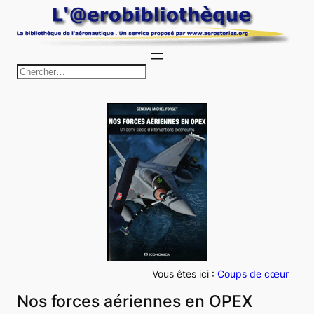
Aller
au
contenu
R
e
c
h
e
r
c
h
e
r
Vous êtes ici :
Coups de cœur
Nos forces aériennes en OPEX