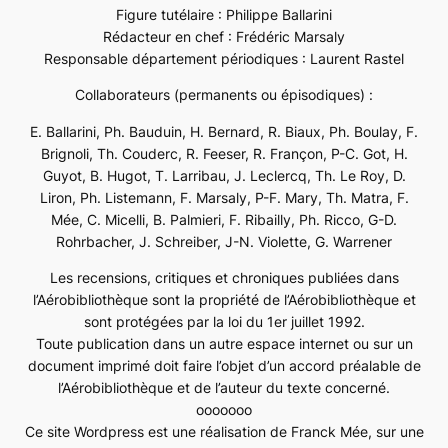
Figure tutélaire : Philippe Ballarini
Rédacteur en chef : Frédéric Marsaly
Responsable département périodiques : Laurent Rastel
Collaborateurs (permanents ou épisodiques) :
E. Ballarini, Ph. Bauduin, H. Bernard, R. Biaux, Ph. Boulay, F.
Brignoli, Th. Couderc, R. Feeser, R. Françon, P-C. Got, H.
Guyot, B. Hugot, T. Larribau, J. Leclercq, Th. Le Roy, D.
Liron, Ph. Listemann, F. Marsaly, P-F. Mary, Th. Matra, F.
Mée, C. Micelli, B. Palmieri, F. Ribailly, Ph. Ricco, G-D.
Rohrbacher, J. Schreiber, J-N. Violette, G. Warrener
Les recensions, critiques et chroniques publiées dans
l’Aérobibliothèque sont la propriété de l’Aérobibliothèque et
sont protégées par la loi du 1er juillet 1992.
Toute publication dans un autre espace internet ou sur un
document imprimé doit faire l’objet d’un accord préalable de
l’Aérobibliothèque et de l’auteur du texte concerné.
ooooooo
Ce site Wordpress est une réalisation de Franck Mée, sur une