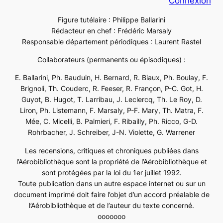
Connexion
Figure tutélaire : Philippe Ballarini
Rédacteur en chef : Frédéric Marsaly
Responsable département périodiques : Laurent Rastel
Collaborateurs (permanents ou épisodiques) :
E. Ballarini, Ph. Bauduin, H. Bernard, R. Biaux, Ph. Boulay, F.
Brignoli, Th. Couderc, R. Feeser, R. Françon, P-C. Got, H.
Guyot, B. Hugot, T. Larribau, J. Leclercq, Th. Le Roy, D.
Liron, Ph. Listemann, F. Marsaly, P-F. Mary, Th. Matra, F.
Mée, C. Micelli, B. Palmieri, F. Ribailly, Ph. Ricco, G-D.
Rohrbacher, J. Schreiber, J-N. Violette, G. Warrener
Les recensions, critiques et chroniques publiées dans
l’Aérobibliothèque sont la propriété de l’Aérobibliothèque et
sont protégées par la loi du 1er juillet 1992.
Toute publication dans un autre espace internet ou sur un
document imprimé doit faire l’objet d’un accord préalable de
l’Aérobibliothèque et de l’auteur du texte concerné.
ooooooo