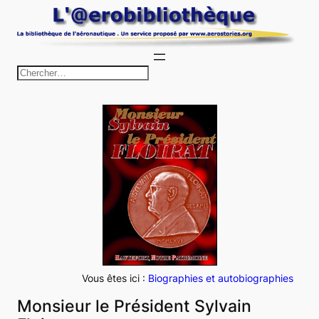
Aller
au
contenu
R
e
c
h
e
r
c
h
e
r
Vous êtes ici :
Biographies et autobiographies
Monsieur le Président Sylvain