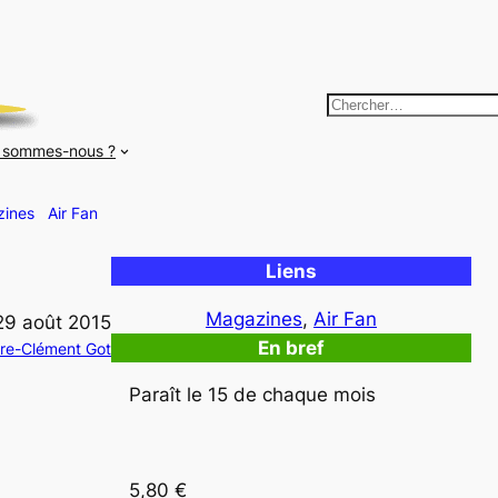
R
e
 sommes-nous ?
c
h
ines
Air Fan
e
r
Liens
c
h
Magazines
, 
Air Fan
29 août 2015
e
En bref
rre-Clément Got
r
Paraît le 15 de chaque mois
5,80 €  