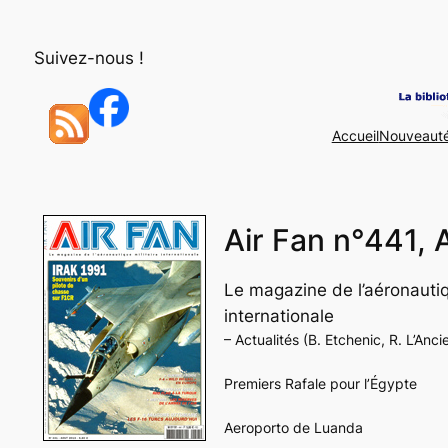
Aller
au
Suivez-nous !
contenu
Accueil
Nouveaut
Air Fan n°441, 
Le magazine de l’aéronautiq
internationale
– Actualités (B. Etchenic, R. L’Anc
Premiers Rafale pour l’Égypte
Aeroporto de Luanda