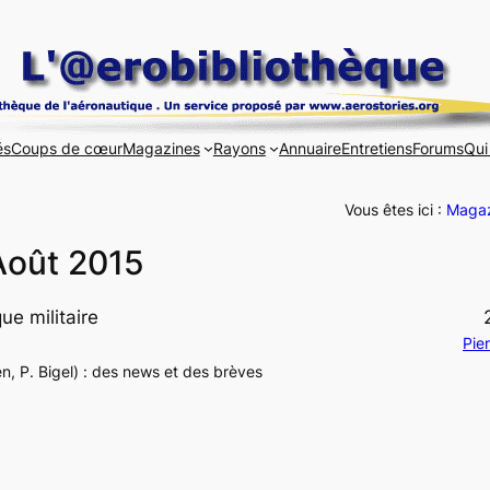
és
Coups de cœur
Magazines
Rayons
Annuaire
Entretiens
Forums
Qui
Vous êtes ici :
Magaz
Août 2015
ue militaire
Pie
ien, P. Bigel) : des news et des brèves