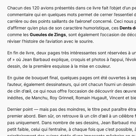
Chacun des 120 avions présentés dans ce livre fait l’objet d’un pe
commentaire qui en quelques mots permet de cerner l’essentiel d
carrière ou des points saillants de l’aéronef concerné. Ceci nous
d’affirmer qu’en plus de son caractère humoristique, ces
Dents d
comme les
Gueules de Zings
, sont également l’occasion de déco
réviser l’histoire de l’aviation avec le sourire.
En fin de livre, deux pages très intéressantes sont réservées à 
of » où Jean Barbaud explique, croquis et photos à l’appui, l’évol
dessin, de la première esquisse à la mise en couleur.
En guise de bouquet final, quelques pages ont été ouvertes à se
l’auteur, également dessinateurs, qui ont chacun fourni un dessin
de clin d’œil, ce qui nous offre l’occasion de découvrir des œuvre
inédites, de Manchu, Roy Grinnell, Romain Hugault, Vincent et bie
Dernier point — mais pas des moindres, le titre peut paraître étr
premier abord. Bien sûr, on retrouve là un clin d’œil à un célèbre 
pas uniquement. Dans nombre de ses dessins, Jean Barbaud mo
petit faible, celui qui l’entraîne, à chaque fois que c’est possible,
prioritairement des avions dotés d’une imposante mâchoire en g