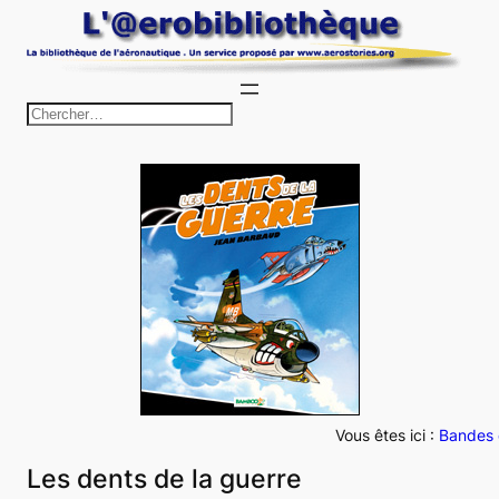
Aller
au
contenu
R
e
c
h
e
r
c
h
e
r
Vous êtes ici :
Bandes 
Les dents de la guerre