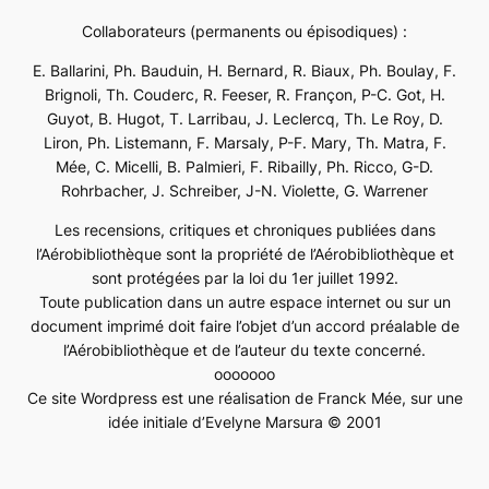
Collaborateurs (permanents ou épisodiques) :
E. Ballarini, Ph. Bauduin, H. Bernard, R. Biaux, Ph. Boulay, F.
Brignoli, Th. Couderc, R. Feeser, R. Françon, P-C. Got, H.
Guyot, B. Hugot, T. Larribau, J. Leclercq, Th. Le Roy, D.
Liron, Ph. Listemann, F. Marsaly, P-F. Mary, Th. Matra, F.
Mée, C. Micelli, B. Palmieri, F. Ribailly, Ph. Ricco, G-D.
Rohrbacher, J. Schreiber, J-N. Violette, G. Warrener
Les recensions, critiques et chroniques publiées dans
l’Aérobibliothèque sont la propriété de l’Aérobibliothèque et
sont protégées par la loi du 1er juillet 1992.
Toute publication dans un autre espace internet ou sur un
document imprimé doit faire l’objet d’un accord préalable de
l’Aérobibliothèque et de l’auteur du texte concerné.
ooooooo
Ce site Wordpress est une réalisation de Franck Mée, sur une
idée initiale d’Evelyne Marsura © 2001