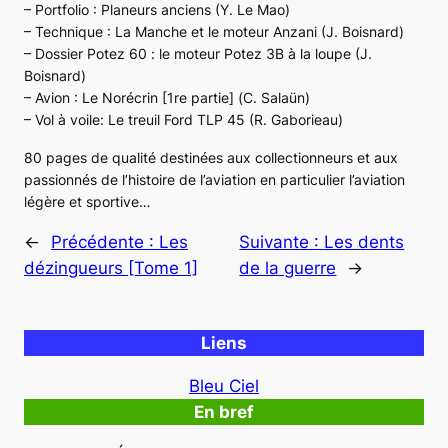
– Portfolio : Planeurs anciens (Y. Le Mao)
– Technique : La Manche et le moteur Anzani (J. Boisnard)
– Dossier
Potez 60
: le moteur Potez 3B à la loupe (J.
Boisnard)
– Avion : Le
Norécrin
[1re partie] (C. Salaün)
– Vol à voile: Le treuil Ford TLP 45 (R. Gaborieau)
80 pages de qualité destinées aux collectionneurs et aux
passionnés de l’histoire de l’aviation en particulier l’aviation
légère et sportive…
←
Précédente :
Les
Suivante :
Les dents
dézingueurs [Tome 1]
de la guerre
→
Liens
Bleu Ciel
En bref