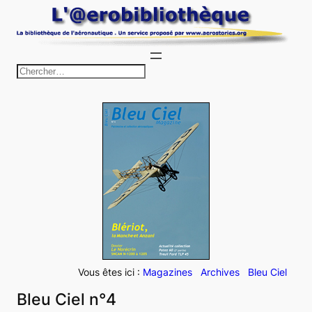
Aller
au
contenu
R
e
c
h
e
r
c
h
e
r
Vous êtes ici :
Magazines
Archives
Bleu Ciel
Bleu Ciel n°4