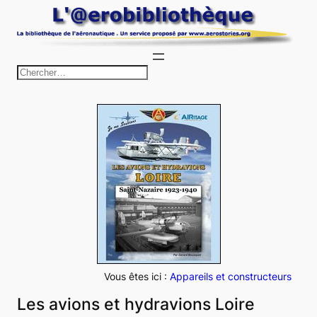
Aller
au
contenu
R
e
c
h
e
r
c
h
e
r
Vous êtes ici :
Appareils et constructeurs
Les avions et hydravions Loire