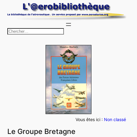
Aller
au
contenu
R
e
c
h
e
r
c
h
e
r
Vous êtes ici :
Non classé
Le Groupe Bretagne