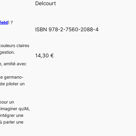
Delcourt
ield
) ?
ISBN 978-2-7560-2088-4
ouleurs claires
gestion.
14,30 €
e, amitié avec
nce germano-
 de piloter un
 pour un
maginer qu’Ali,
intégrer une
ù parler une