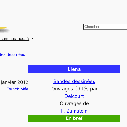
R
e
 sommes-nous ?
c
h
es dessinées
e
r
Liens
c
h
Bandes dessinées
 janvier 2012
e
Ouvrages édités par
Franck Mée
r
Delcourt
Ouvrages de
F. Zumstein
En bref