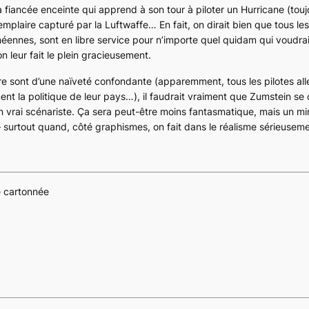
fiancée enceinte qui apprend à son tour à piloter un
Hurricane
(touj
xemplaire capturé par la
Luftwaffe
… En fait, on dirait bien que tous le
éennes, sont en libre service pour n’importe quel quidam qui voudrai
 leur fait le plein gracieusement.
sont d’une naïveté confondante (apparemment, tous les pilotes al
nt la politique de leur pays…), il faudrait vraiment que Zumstein se
d’un vrai scénariste. Ça sera peut-être moins fantasmatique, mais un 
 surtout quand, côté graphismes, on fait dans le réalisme sérieuse
e cartonnée