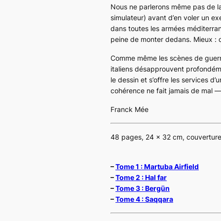
Nous ne parlerons même pas de la 
simulateur) avant d’en voler un e
dans toutes les armées méditerran
peine de monter dedans. Mieux : on
Comme même les scènes de guerre 
italiens désapprouvent profondéme
le dessin et s’offre les services 
cohérence ne fait jamais de mal —
Franck Mée
48 pages, 24 x 32 cm, couvertur
–
Tome 1 : Martuba Airfield
–
Tome 2 : Hal far
–
Tome 3 : Bergün
–
Tome 4 : Saqqara