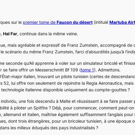
ques sur le
premier tome de
Faucon du désert
(intitulé
Martuba Airf
e,
Hal Far
, continue dans la même veine.
que, mais agréable et expressif de Franz Zumstein, accompagné de c
 le scénario du même Franz Zumstein, farci d’absurdités jusqu’à l’indi
seconde qu’Ali apprenne à voler sur un simulateur bricolé et finiss
 se faire offrir un Messerschmitt
Bf 109
(
tome 1
). Admettons.
 l’État-major italien, trouvant un pilote tunisien (certes de descenda
s 52
, lui offre non seulement de rejoindre la
Regia Aeronautica
, mais
 technologie italienne disponible uniquement au compte-gouttes ?
t individu, une fois descendu à Malte et réussissant à se faire passer
ilité à piloter un
Spitfire
? Déjà, pour commencer, comment peut-on i
allemand et italien, maîtrise également suffisamment l’anglais pour 
es, dont trois étrangères, pour un bricoleur tunisien, à une époque o
dans les milieux éduqués des pays industrialisés ?