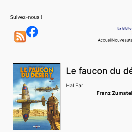
Aller
au
Suivez-nous !
contenu
Accueil
Nouveaut
Le faucon du dé
Hal Far
Franz Zumste