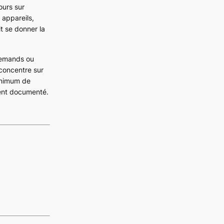
ours sur
s appareils,
t se donner la
lemands ou
 concentre sur
minimum de
ment documenté.