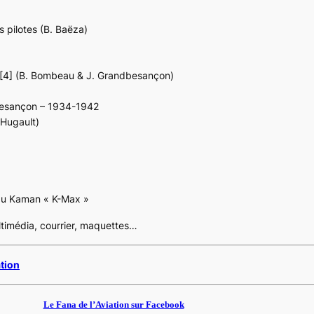
s pilotes (B. Baëza)
e [4] (B. Bombeau & J. Grandbesançon)
dbesançon – 1934-1942
 Hugault)
du Kaman « K-Max »
ultimédia, courrier, maquettes…
ation
Le Fana de l’Aviation sur Facebook