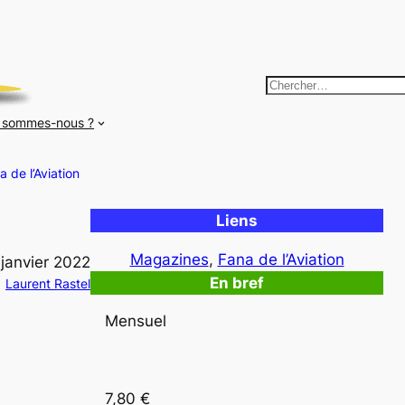
R
e
 sommes-nous ?
c
h
a de l’Aviation
e
r
Liens
c
h
Magazines
, 
Fana de l’Aviation
 janvier 2022
e
En bref
Laurent Rastel
r
Mensuel
7,80 €