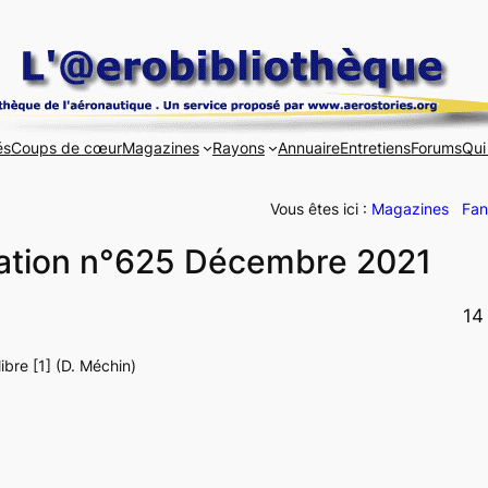
és
Coups de cœur
Magazines
Rayons
Annuaire
Entretiens
Forums
Qui
Vous êtes ici :
Magazines
Fan
viation n°625 Décembre 2021
14
bre [1] (D. Méchin)