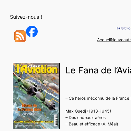
Aller
au
Suivez-nous !
contenu
Accueil
Nouveaut
Le Fana de l’A
– Ce héros méconnu de la France li
Max Guedj (1913-1945)
– Des cadeaux aéros
– Beau et efficace (X. Méal)