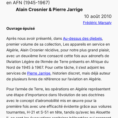
en AFN (1945-1967)
Alain Crosnier & Pierre Jarrige
10 août 2010
Frédéric Marsaly
Ouvrage épuisé
Après nous avoir présenté, dans
Au-dessus des djebels
,
premier volume de sa collection,
Les appareils en service en
Algérie
, Alain Crosnier récidive, pour notre plus grand plaisir,
avec un deuxième livre consacré cette fois aux aéronefs de
l’Aviation Légère de l’Armée de Terre présents en Afrique du
Nord de 1945 à 1967. Pour cette tâche, il s’est adjoint les
services de
Pierre Jarrige
, historien discret, mais déjà auteur
de plusieurs livres de référence sur l’aviation en Algérie.
Pour l’armée de Terre, les opérations en Algérie représentent
une étape d’importance dans l’évolution de ses doctrines
avec le concept d’aéromobilité mis en œuvre pour la
première fois avec une efficacité évidente grâce aux voilures
tournantes,
H-21
et
S-51
en tête, tandis qu’avec les
Alouette
II
, ce sont les évacuations sanitaires héliportées qui prennent