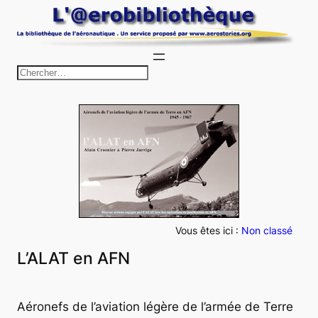
Aller
au
contenu
R
e
c
h
e
r
c
h
e
Vous êtes ici :
Non classé
r
L’ALAT en AFN
Aéronefs de l’aviation légère de l’armée de Terre