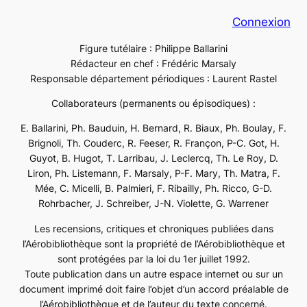
Connexion
Figure tutélaire : Philippe Ballarini
Rédacteur en chef : Frédéric Marsaly
Responsable département périodiques : Laurent Rastel
Collaborateurs (permanents ou épisodiques) :
E. Ballarini, Ph. Bauduin, H. Bernard, R. Biaux, Ph. Boulay, F.
Brignoli, Th. Couderc, R. Feeser, R. Françon, P-C. Got, H.
Guyot, B. Hugot, T. Larribau, J. Leclercq, Th. Le Roy, D.
Liron, Ph. Listemann, F. Marsaly, P-F. Mary, Th. Matra, F.
Mée, C. Micelli, B. Palmieri, F. Ribailly, Ph. Ricco, G-D.
Rohrbacher, J. Schreiber, J-N. Violette, G. Warrener
Les recensions, critiques et chroniques publiées dans
l’Aérobibliothèque sont la propriété de l’Aérobibliothèque et
sont protégées par la loi du 1er juillet 1992.
Toute publication dans un autre espace internet ou sur un
document imprimé doit faire l’objet d’un accord préalable de
l’Aérobibliothèque et de l’auteur du texte concerné.