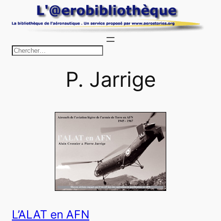
Aller
au
contenu
R
e
P. Jarrige
c
h
e
r
c
h
e
r
L’ALAT en AFN